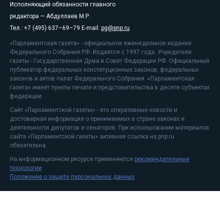
Исполняющий обязанности главного
редактора — Абдуллаев М.Р.
Тел.: +7 (495) 637–69–79 E-mail:
pg@pnp.ru
«Парламентская газета» - официальное еженедельное издание
Федерального Собрания РФ. Издается с 1997 года. Учредители
газеты - Государственная Дума и Совет Федерации РФ. Официальный
публикатор федеральных конституционных законов, федеральных
законов и актов палат Федерального Собрания. «Парламентская
газета» имеет пункты печати и представительства в десяти субъектах
федерации.
Сайт «Парламентской газеты» - это оперативные новости и
достоверная информация о принимаемых в стране законах и
деятельности депутатов и сенаторов. При использовании материалов
сайта «Парламентской газеты» активная ссылка на pnp.ru
обязательна.
На информационном ресурсе применяются
рекомендательные
технологии
Положение о защите персональных данных