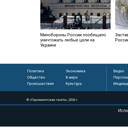
Минобороны России пообещало
Заста
уничтожать любые цели на
Росси
Украине
Политика
Экономика
Видео
Общество
В мире
Персон
Происшествия
Культура
Медиац
© «Парламентская газета», 2026 г.
Электронное периодическое издание «Парламентская газета» за
Испо
Федеральной службе по надзору в сфере связи, информационных
массовых коммуникаций (Роскомнадзор) 05 августа 2011 года. 1
Свидетельство о регистрации Эл № ФС77-46097