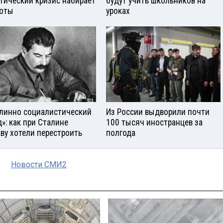
тический кризис набирает
будут учить школьников на
оты
уроках
линно социалистический
Из России выдворили почти
д»: как при Сталине
100 тысяч иностранцев за
ву хотели перестроить
полгода
Новости СМИ2