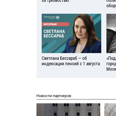
за трезвостью
поли
обор
Светлана Бессараб — об
«Под
индексации пенсий с 1 августа
горо
Моск
Новости партнеров