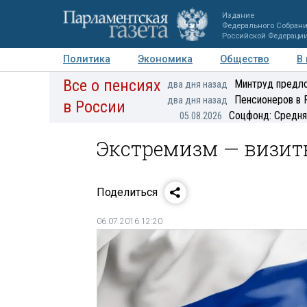
Издание
Федерального Собран
Российской Федераци
Политика
Экономика
Общество
В
Все о пенсиях
Фото
Авторы
Персоны
Мнения
Регионы
Минтруд предло
два дня назад
Пенсионеров в 
два дня назад
в России
Соцфонд: Средня
05.08.2026
Экстремизм — визит
Поделиться
06.07.2016 12:20