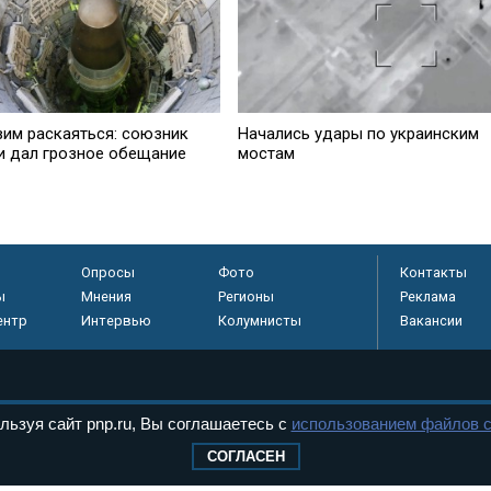
вим раскаяться: союзник
Начались удары по украинским
и дал грозное обещание
мостам
Опросы
Фото
Контакты
ы
Мнения
Регионы
Реклама
ентр
Интервью
Колумнисты
Вакансии
регистрировано в
льзуя сайт pnp.ru, Вы соглашаетесь с
использованием файлов c
 технологий и
СОГЛАСЕН
8+