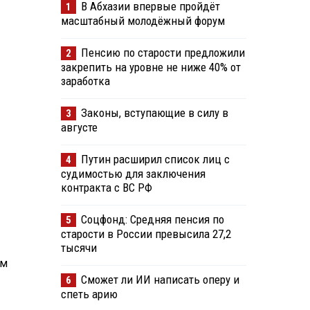
В Абхазии впервые пройдёт
1
масштабный молодёжный форум
Пенсию по старости предложили
2
закрепить на уровне не ниже 40% от
заработка
Законы, вступающие в силу в
3
августе
Путин расширил список лиц с
4
судимостью для заключения
контракта с ВС РФ
Соцфонд: Средняя пенсия по
5
старости в России превысила 27,2
тысячи
ам
Сможет ли ИИ написать оперу и
6
спеть арию