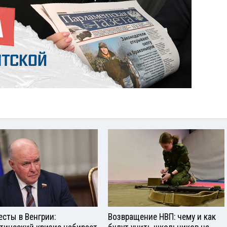
есты в Венгрии:
Возвращение НВП: чему и как