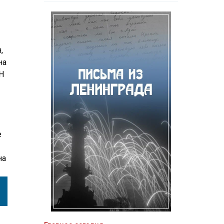
,
на
Н
е
на