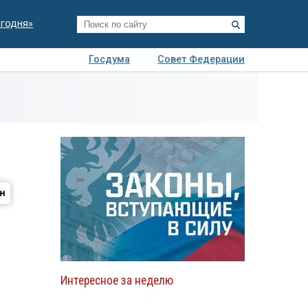
егодня»
Госдума
Совет Федерации
я
Авто
Недвижимость
Технологии
иза
Интересное за неделю