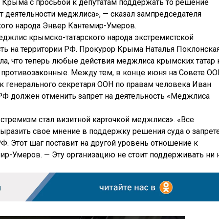
 Крыма с просьбой к депутатам поддержать то решение
ет деятельности меджлиса», — сказал зампредседателя
ого народа Энвер Кантемир-Умеров.
еджлис крымско-татарского народа экстремистской
сть на территории РФ. Прокурор Крыма Наталья Поклонская
ла, что теперь любые действия меджлиса крымских татар 
 противозаконные. Между тем, в конце июня на Совете ОО
 генерального секретаря ООН по правам человека Иван
РФ должен отменить запрет на деятельность «Меджлиса
кстремизм стал визитной карточкой меджлиса». «Все
разить свое мнение в поддержку решения суда о запрет
Ф. Этот шаг поставит на другой уровень отношение к
ир-Умеров. — Эту организацию не стоит поддерживать ни 