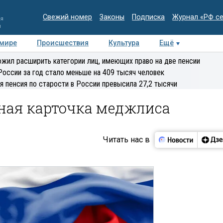
Свежий номер
Законы
Подписка
Журнал «РФ с
ия
и
 мире
Происшествия
Культура
Ещё
Медиацентр
Интервью
Колумнисты
Делова
жил расширить категории лиц, имеющих право на две пенсии
эксперт
России за год стало меньше на 409 тысяч человек
я пенсия по старости в России превысила 27,2 тысячи
ная карточка меджлиса
Читать нас в