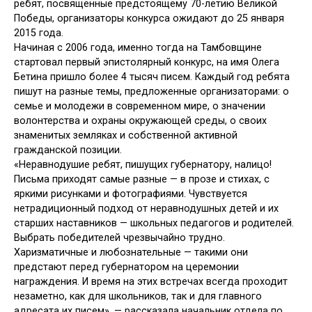
ребят, посвященные предстоящему 70-летию Великой
Победы, организаторы конкурса ожидают до 25 января
2015 года.
Начиная с 2006 года, именно тогда на Тамбовщине
стартовал первый эпистолярный конкурс, на имя Олега
Бетина пришло более 4 тысяч писем. Каждый год ребята
пишут на разные темы, предложенные организаторами: о
семье и молодежи в современном мире, о значении
волонтерства и охраны окружающей среды, о своих
знаменитых земляках и собственной активной
гражданской позиции.
«Неравнодушие ребят, пишущих губернатору, налицо!
Письма приходят самые разные — в прозе и стихах, с
яркими рисунками и фотографиями. Чувствуется
нетрадиционный подход от неравнодушных детей и их
старших наставников — школьных педагогов и родителей.
Выбрать победителей чрезвычайно трудно.
Харизматичные и любознательные — такими они
предстают перед губернатором на церемонии
награждения. И время на этих встречах всегда проходит
незаметно, как для школьников, так и для главного
адресата их писем», — рассказала начальник отдела по