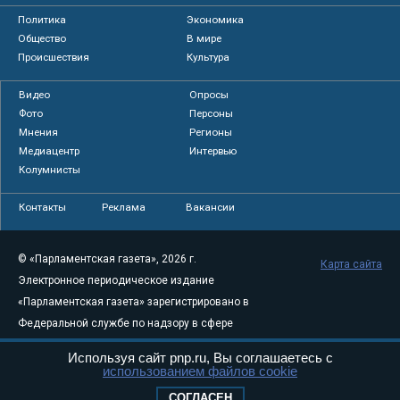
Политика
Экономика
Общество
В мире
Происшествия
Культура
Видео
Опросы
Фото
Персоны
Мнения
Регионы
Медиацентр
Интервью
Колумнисты
Контакты
Реклама
Вакансии
© «Парламентская газета», 2026 г.
Карта сайта
Электронное периодическое издание
«Парламентская газета» зарегистрировано в
Федеральной службе по надзору в сфере
связи, информационных технологий и
Используя сайт pnp.ru, Вы соглашаетесь с
массовых коммуникаций (Роскомнадзор) 05
использованием файлов cookie
августа 2011 года. 18+
СОГЛАСЕН