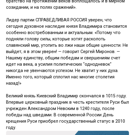
братство на протяжении веков воплощалось и в мирном
созидании, и на полях сражений».
Лидер партии СПРАВЕДЛИВАЯ РОССИЯ уверен, что
сегодня духовное наследие князя Владимира становится
особенно востребованным и актуальным. «Потому что
подняли голову силы, которые хотят расколоть
славянский мир, утопить во лжи наши общие ценности. Не
выйдет, я в этом уверен! — говорит Сергей Миронов. —
Нашему единству, общим победам и свершениям счет
идет на века, а усилия политических "однодневок"
никогда не увенчаются успехом. Не хватит у них духа.
Именно того, который сплотил нас многие столетия
назад!»
Великий князь Киевский Владимир скончался в 1015 году.
Впервые церковный праздник в честь крестителя Руси был
учрежден Александром Невским в 1240 году, после
победы над шведами. В современной России День
крещения Руси приобрел государственный статус в 2010
году.