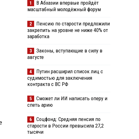
В Абхазии впервые пройдёт
1
масштабный молодёжный форум
Пенсию по старости предложили
2
закрепить на уровне не ниже 40% от
заработка
Законы, вступающие в силу в
3
августе
Путин расширил список лиц с
4
судимостью для заключения
контракта с ВС РФ
Сможет ли ИИ написать оперу и
5
спеть арию
Соцфонд: Средняя пенсия по
6
е
старости в России превысила 27,2
тысячи