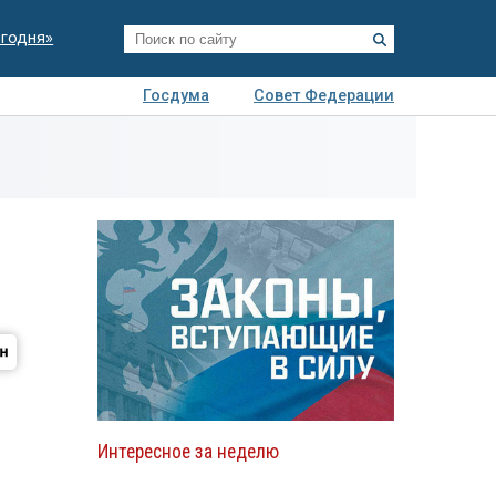
егодня»
Госдума
Совет Федерации
я
Авто
Недвижимость
Технологии
иза
Интересное за неделю