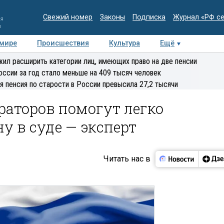
Свежий номер
Законы
Подписка
Журнал «РФ с
ия
и
 мире
Происшествия
Культура
Ещё
Медиацентр
Интервью
Колумнисты
Делова
ил расширить категории лиц, имеющих право на две пенсии
эксперт
оссии за год стало меньше на 409 тысяч человек
я пенсия по старости в России превысила 27,2 тысячи
раторов помогут легко
у в суде — эксперт
Читать нас в