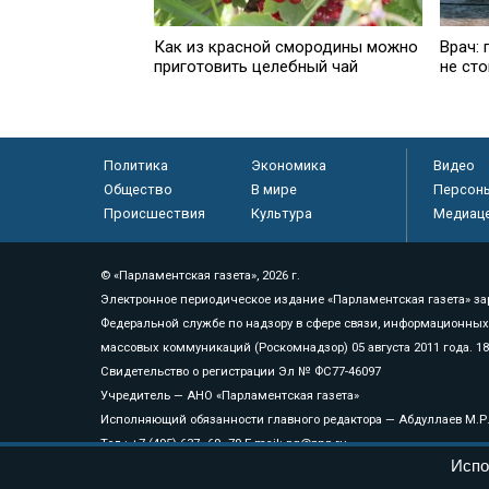
Как из красной смородины можно
Врач:
приготовить целебный чай
не сто
Политика
Экономика
Видео
Общество
В мире
Персон
Происшествия
Культура
Медиац
© «Парламентская газета», 2026 г.
Электронное периодическое издание «Парламентская газета» за
Федеральной службе по надзору в сфере связи, информационных
массовых коммуникаций (Роскомнадзор) 05 августа 2011 года. 1
Свидетельство о регистрации Эл № ФС77-46097
Учредитель — АНО «Парламентская газета»
Исполняющий обязанности главного редактора — Абдуллаев М.Р
Тел.: +7 (495) 637–69–79 E-mail:
pg@pnp.ru
Испо
«Парламентская газета» - официальное еженедельное издание Фе