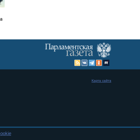
га
Карта сайта
ookie
енная Дума и Совет Федерации РФ. Официальный публикатор