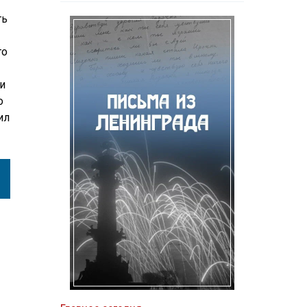
ть
то
и
о
ил