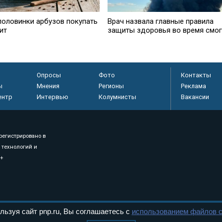
 половинки арбузов покупать
Врач назвала главные правила
ит
защиты здоровья во время смо
Опросы
Фото
Контакты
ы
Мнения
Регионы
Реклама
ентр
Интервью
Колумнисты
Вакансии
регистрировано в
 технологий и
8+
.
льзуя сайт pnp.ru, Вы соглашаетесь с
использованием файлов c
дерального Собрания РФ. Издается с 1997 года. Учредители газеты - Государств