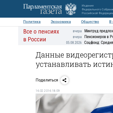
Издание
Федерального Собран
Российской Федераци
Политика
Экономика
Общество
В
Все о пенсиях
Фото
Авторы
Персоны
Мнения
Регионы
Минтруд предлож
вчера
Пенсионеров в Р
вчера
в России
Соцфонд: Средня
05.08.2026
Данные видеорегист
устанавливать истин
Поделиться
16.02.2016 18:09