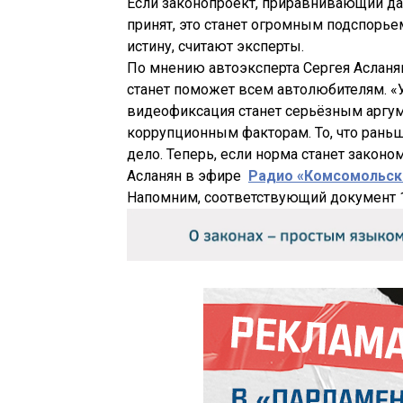
Если законопроект, приравнивающий дан
принят, это станет огромным подспорье
истину, считают эксперты.
По мнению автоэксперта Сергея Асланян
станет поможет всем автолюбителям. «У
видеофиксация станет серьёзным аргу
коррупционным факторам. То, что раньш
дело. Теперь, если норма станет законо
Асланян в эфире
Радио «Комсомольск
Напомним, соответствующий документ 1