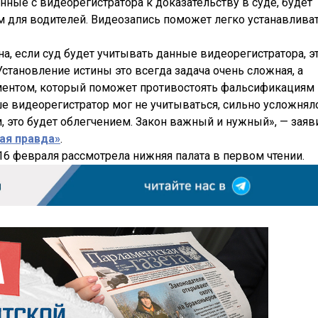
ные с видеорегистратора к доказательству в суде, будет
м для водителей. Видеозапись поможет легко устанавлива
а, если суд будет учитывать данные видеорегистратора, э
становление истины это всегда задача очень сложная, а
ментом, который поможет противостоять фальсификациям 
е видеорегистратор мог не учитываться, сильно усложнял
м, это будет облегчением. Закон важный и нужный», — заяв
ая правда»
.
6 февраля рассмотрела нижняя палата в первом чтении.