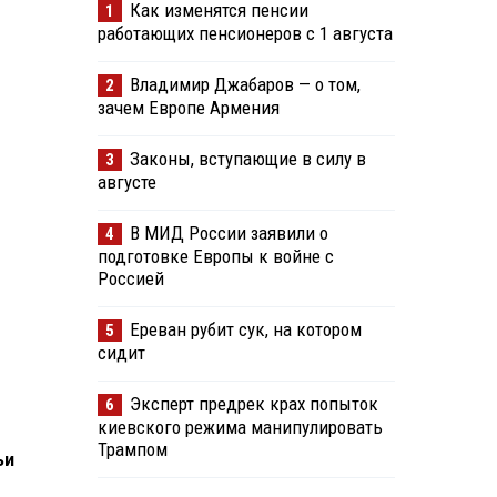
Как изменятся пенсии
1
работающих пенсионеров с 1 августа
Владимир Джабаров — о том,
2
зачем Европе Армения
Законы, вступающие в силу в
3
августе
В МИД России заявили о
4
подготовке Европы к войне с
Россией
Ереван рубит сук, на котором
5
сидит
Эксперт предрек крах попыток
6
киевского режима манипулировать
Трампом
ьи