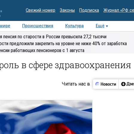
Свежий номер
Законы
Подписка
Журнал «РФ с
ия
и
 мире
Происшествия
Культура
Ещё
Медиацентр
Интервью
Колумнисты
Делова
я пенсия по старости в России превысила 27,2 тысячи
эксперт
ости предложили закрепить на уровне не ниже 40% от заработка
енсии работающих пенсионеров с 1 августа
роль в сфере здравоохранения
Читать нас в