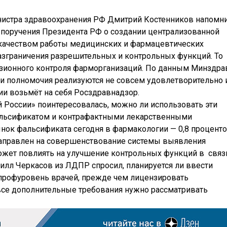
нистра здравоохранения РФ Дмитрий Костенников напомни
я поручения Президента РФ о создании централизованной
 качеством работы медицинских и фармацевтических
разграничения разрешительных и контрольных функций. То
нзионного контроля фарморганизаций. По данным Минздра
ти полномочия реализуются не совсем удовлетворительно 
ии возьмёт на себя Росздравнадзор.
 России» поинтересовалась, можно ли использовать эти
фальсификатом и контрафактными лекарственными
ынок фальсификата сегодня в фармакологии — 0,8 процент
 направлен на совершенствование системы выявления
ожет повлиять на улучшение контрольных функций в связ
рилл Черкасов из ЛДПР спросил, планируется ли ввести
 профуровень врачей, прежде чем лицензировать
 все дополнительные требования нужно рассматривать