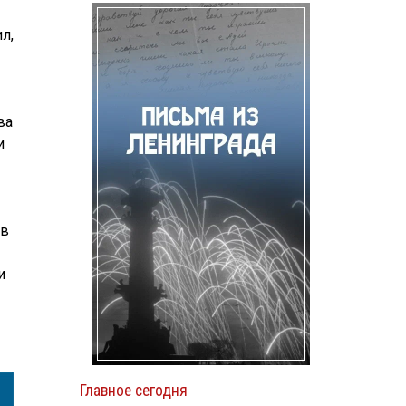
л,
ва
и
ов
и
Главное сегодня