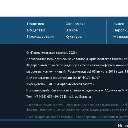
Политика
Экономика
Видео
Общество
В мире
Персон
Происшествия
Культура
Медиац
© «Парламентская газета», 2026 г.
Электронное периодическое издание «Парламентская газета» за
Федеральной службе по надзору в сфере связи, информационных
массовых коммуникаций (Роскомнадзор) 05 августа 2011 года. 1
Свидетельство о регистрации Эл № ФС77-46097
Учредитель — АНО «Парламентская газета»
Исполняющий обязанности главного редактора — Абдуллаев М.Р
Тел.: +7 (495) 637–69–79 E-mail:
pg@pnp.ru
«Парламентская газета» - официальное еженедельное издание Фе
федеральных конституционных законов, федеральных законов и а
Сайт «Парламентской газеты» - это оперативные новости и дост
«Парламентской газеты» активная ссылка на pnp.ru обязательна.
Испо