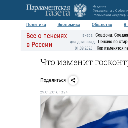
Издание
Федерального Собран
Российской Федераци
Политика
Экономика
Общество
В
Все о пенсиях
Фото
Авторы
Персоны
Мнения
Регионы
Соцфонд: Средня
вчера
Пенсию по стар
два дня назад
в России
Как изменятся п
01.08.2026
Что изменит госконт
Поделиться
29.01.2016 13:24