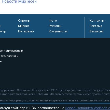
Новости МирТесен
Опросы
Фото
Контакты
ы
Мнения
Регионы
Реклама
ентр
Интервью
Колумнисты
Вакансии
регистрировано в
 технологий и
8+
.
дерального Собрания РФ. Издается с 1997 года. Учредители газеты - Государств
ктов палат Федерального Собрания. «Парламентская газета» имеет пункты печати
оверная информация о принимаемых в стране законах и деятельности депутатов и
льзуя сайт pnp.ru, Вы соглашаетесь с
использованием файлов c