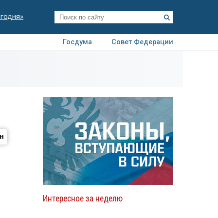
егодня»
Госдума
Совет Федерации
я
Авто
Недвижимость
Технологии
иза
Интересное за неделю