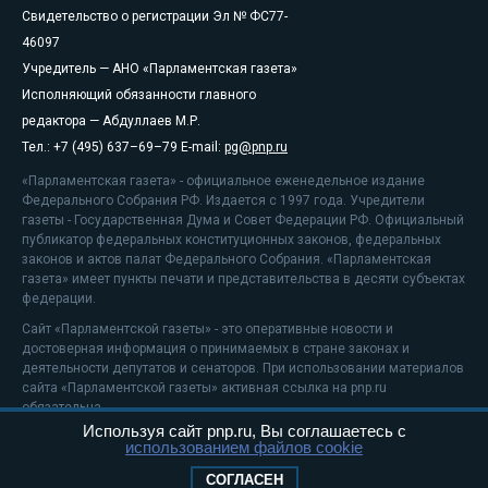
Свидетельство о регистрации Эл № ФС77-
46097
Учредитель — АНО «Парламентская газета»
Исполняющий обязанности главного
редактора — Абдуллаев М.Р.
Тел.: +7 (495) 637–69–79 E-mail:
pg@pnp.ru
«Парламентская газета» - официальное еженедельное издание
Федерального Собрания РФ. Издается с 1997 года. Учредители
газеты - Государственная Дума и Совет Федерации РФ. Официальный
публикатор федеральных конституционных законов, федеральных
законов и актов палат Федерального Собрания. «Парламентская
газета» имеет пункты печати и представительства в десяти субъектах
федерации.
Сайт «Парламентской газеты» - это оперативные новости и
достоверная информация о принимаемых в стране законах и
деятельности депутатов и сенаторов. При использовании материалов
сайта «Парламентской газеты» активная ссылка на pnp.ru
обязательна.
Используя сайт pnp.ru, Вы соглашаетесь с
На информационном ресурсе применяются
рекомендательные
использованием файлов cookie
технологии
Положение о защите персональных данных
СОГЛАСЕН