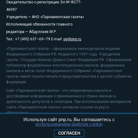
Свидетельство о регистрации Эл № ФС77-
46097
Учредитель — АНО «Парламентская газета»
Исполняющий обязанности главного
редактора — Абдуллаев М.Р.
Тел.: +7 (495) 637–69–79 E-mail:
pg@pnp.ru
«Парламентская газета» - официальное еженедельное издание
Федерального Собрания РФ. Издается с 1997 года. Учредители
газеты - Государственная Дума и Совет Федерации РФ. Официальный
публикатор федеральных конституционных законов, федеральных
законов и актов палат Федерального Собрания. «Парламентская
газета» имеет пункты печати и представительства в десяти субъектах
федерации.
Сайт «Парламентской газеты» - это оперативные новости и
достоверная информация о принимаемых в стране законах и
деятельности депутатов и сенаторов. При использовании материалов
сайта «Парламентской газеты» активная ссылка на pnp.ru
обязательна.
Используя сайт pnp.ru, Вы соглашаетесь с
На информационном ресурсе применяются
рекомендательные
использованием файлов cookie
технологии
Положение о защите персональных данных
СОГЛАСЕН