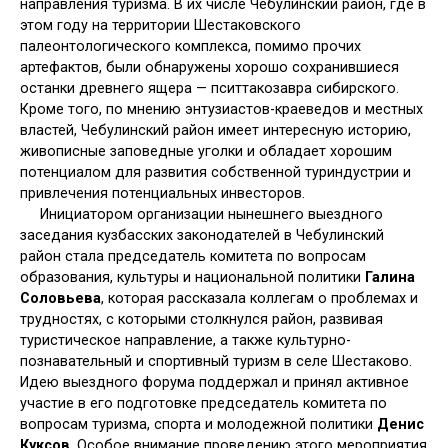
направления туризма. В их числе Чебулинский район, где в
этом году на территории Шестаковского
палеонтологического комплекса, помимо прочих
артефактов, были обнаружены хорошо сохранившиеся
останки древнего ящера — пситтакозавра сибирского.
Кроме того, по мнению энтузиастов-краеведов и местных
властей, Чебулинский район имеет интересную историю,
живописные заповедные уголки и обладает хорошим
потенциалом для развития собственной туриндустрии и
привлечения потенциальных инвесторов.
Инициатором организации нынешнего выездного
заседания кузбасских законодателей в Чебулинский
район стала председатель комитета по вопросам
образования, культуры и национальной политики
Галина
Соловьева
, которая рассказала коллегам о проблемах и
трудностях, с которыми столкнулся район, развивая
туристическое направление, а также культурно-
познавательный и спортивный туризм в селе Шестаково.
Идею выездного форума поддержал и принял активное
участие в его подготовке председатель комитета по
вопросам туризма, спорта и молодежной политики
Денис
Куксов
. Особое внимание проведению этого мероприятия