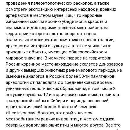
проведения палеонтологических раскопок, а также
осмотрели экспозицию интересных находок и древних
артефактов в местном музее. Так, что народные
избранники смогли воочию убедиться в красоте и
значимости достопримечательных мест района, на
территории которого плотно сосредоточено
значительное количество памятников палеонтологии,
археологии, истории и культуры, а также уникальные
природные объекты, имеющие общероссийское и
мировое значение. В их числе: первое на территории
России коренное местонахождение скелетов динозавров
и других вымерших животных раннемелового периода, не
имеющее аналогов в России; более 50-ти памятников
археологии от палеолита до средневековья; восемь
уникальных геологических образований, в том числе 2
потухших вулкана; 12 исторических памятников периода
гражданской войны в Сибири и периода репрессий;
орнитологический водно-болотный комплекс
«Шестаковские болота», который является
местообитанием редких видов птиц и местом отдыха
северных водоплавающих птиц и многое другое. Все это