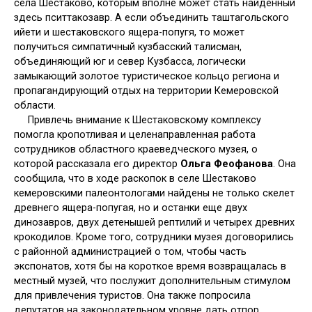
села Шестаково, которым вполне может стать найденный
здесь пситтакозавр. А если объединить таштагольского
ийети и шестаковского ящера-попугя, то может
получиться симпатичный кузбасский талисман,
объединяющий юг и север Кузбасса, логически
замыкающий золотое туристическое кольцо региона и
пропагандирующий отдых на территории Кемеровской
области.
Привлечь внимание к Шестаковскому комплексу
помогла кропотливая и целенаправленная работа
сотрудников областного краеведческого музея, о
которой рассказала его директор
Ольга Феофанова
. Она
сообщила, что в ходе раскопок в селе Шестаково
кемеровскими палеонтологами найдены не только скелет
древнего ящера-попугая, но и останки еще двух
динозавров, двух детенышей рептилий и четырех древних
крокодилов. Кроме того, сотрудники музея договорились
с районной администрацией о том, чтобы часть
экспонатов, хотя бы на короткое время возвращалась в
местный музей, что послужит дополнительным стимулом
для привлечения туристов. Она также попросила
депутатов на законодательном уровне дать отпор