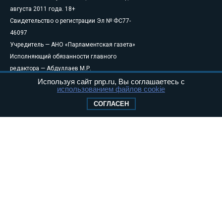
августа 2011 года. 18+
Свидетельство о регистрации Эл № ФС77-
46097
Учредитель — АНО «Парламентская газета»
Исполняющий обязанности главного
редактора — Абдуллаев М.Р.
Тел.: +7 (495) 637–69–79 E-mail:
pg@pnp.ru
Используя сайт pnp.ru, Вы соглашаетесь с
использованием файлов cookie
«Парламентская газета» - официальное еженедельное издание
СОГЛАСЕН
Федерального Собрания РФ. Издается с 1997 года. Учредители
газеты - Государственная Дума и Совет Федерации РФ. Официальный
публикатор федеральных конституционных законов, федеральных
законов и актов палат Федерального Собрания. «Парламентская
газета» имеет пункты печати и представительства в десяти субъектах
федерации.
Сайт «Парламентской газеты» - это оперативные новости и
достоверная информация о принимаемых в стране законах и
деятельности депутатов и сенаторов. При использовании материалов
сайта «Парламентской газеты» активная ссылка на pnp.ru
обязательна.
На информационном ресурсе применяются
рекомендательные
технологии