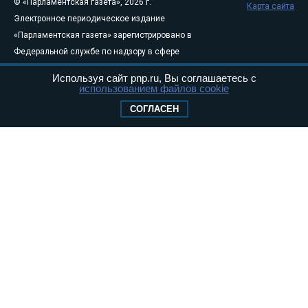
© «Парламентская газета», 2026 г.
Карта сайта
Электронное периодическое издание
«Парламентская газета» зарегистрировано в
Федеральной службе по надзору в сфере
связи, информационных технологий и
Используя сайт pnp.ru, Вы соглашаетесь с
массовых коммуникаций (Роскомнадзор) 05
использованием файлов cookie
августа 2011 года. 18+
СОГЛАСЕН
Свидетельство о регистрации Эл № ФС77-
46097
Учредитель — АНО «Парламентская газета»
Исполняющий обязанности главного
редактора — Абдуллаев М.Р.
Тел.: +7 (495) 637–69–79 E-mail:
pg@pnp.ru
«Парламентская газета» - официальное еженедельное издание
Федерального Собрания РФ. Издается с 1997 года. Учредители
газеты - Государственная Дума и Совет Федерации РФ. Официальный
публикатор федеральных конституционных законов, федеральных
законов и актов палат Федерального Собрания. «Парламентская
газета» имеет пункты печати и представительства в десяти субъектах
федерации.