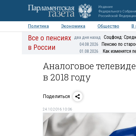
Издание
Федерального Собран
Российской Федераци
Политика
Экономика
Общество
В
Все о пенсиях
Фото
Авторы
Персоны
Мнения
Регионы
Соцфонд: Средн
два дня назад
Пенсию по старо
04.08.2026
в России
Как изменятся п
01.08.2026
Аналоговое телевиде
в 2018 году
Поделиться
24.10.2016 10:06