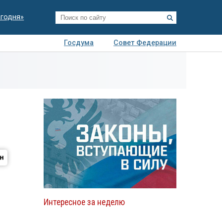
егодня»
Госдума
Совет Федерации
я
Авто
Недвижимость
Технологии
иза
Интересное за неделю