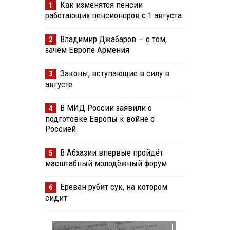
Как изменятся пенсии
1
работающих пенсионеров с 1 августа
Владимир Джабаров — о том,
2
зачем Европе Армения
Законы, вступающие в силу в
3
августе
В МИД России заявили о
4
подготовке Европы к войне с
Россией
В Абхазии впервые пройдёт
5
масштабный молодёжный форум
Ереван рубит сук, на котором
6
сидит