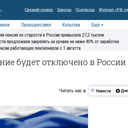
Свежий номер
Законы
Подписка
Журнал «РФ с
ия
и
 мире
Происшествия
Культура
Ещё
Медиацентр
Интервью
Колумнисты
Делова
яя пенсия по старости в России превысила 27,2 тысячи
эксперт
сти предложили закрепить на уровне не ниже 40% от заработка
енсии работающих пенсионеров с 1 августа
ние будет отключено в России
Читать нас в