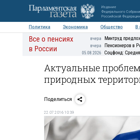
Издание
Федерального Собран
Российской Федераци
Политика
Экономика
Общество
В
Все о пенсиях
Фото
Авторы
Персоны
Мнения
Регионы
Минтруд предлож
вчера
Пенсионеров в Р
вчера
в России
Соцфонд: Средня
05.08.2026
Актуальные проблем
природных территор
Поделиться
22.07.2016 10:39