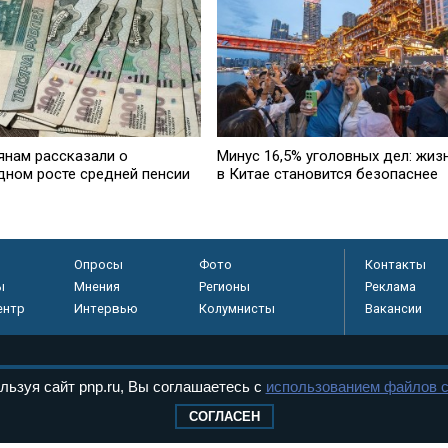
янам рассказали о
Минус 16,5% уголовных дел: жиз
дном росте средней пенсии
в Китае становится безопаснее
Опросы
Фото
Контакты
ы
Мнения
Регионы
Реклама
ентр
Интервью
Колумнисты
Вакансии
льзуя сайт pnp.ru, Вы соглашаетесь с
использованием файлов c
регистрировано в
 технологий и
СОГЛАСЕН
8+