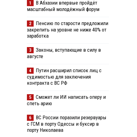
В Абхазии впервые пройдёт
1
масштабный молодёжный форум
Пенсию по старости предложили
2
закрепить на уровне не ниже 40% от
заработка
Законы, вступающие в силу в
3
августе
Путин расширил список лиц с
4
судимостью для заключения
контракта с ВС РФ
Сможет ли ИИ написать оперу и
5
спеть арию
ВС России поразили резервуары
6
с ГСМ в порту Одессы и буксир в
порту Николаева