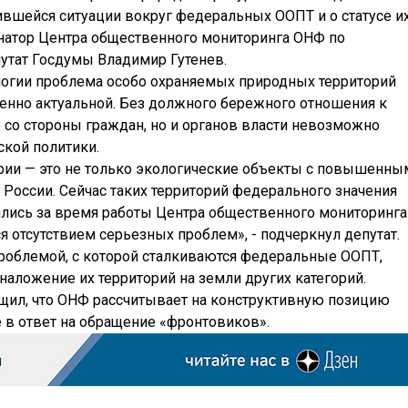
вшейся ситуации вокруг федеральных ООПТ и о статусе и
натор Центра общественного мониторинга ОНФ по
путат Госдумы Владимир Гутенев.
логии проблема особо охраняемых природных территорий
бенно актуальной. Без должного бережного отношения к
со стороны граждан, но и органов власти невозможно
кой политики.
рии — это не только экологические объекты с повышенны
а России. Сейчас таких территорий федерального значения
дились за время работы Центра общественного мониторинга
я отсутствием серьезных проблем», - подчеркнул депутат.
 проблемой, с которой сталкиваются федеральные ООПТ,
наложение их территорий на земли других категорий.
щил, что ОНФ рассчитывает на конструктивную позицию
в ответ на обращение «фронтовиков».