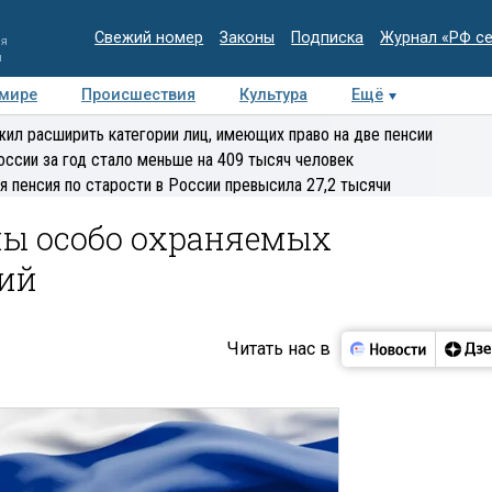
Свежий номер
Законы
Подписка
Журнал «РФ с
ия
и
 мире
Происшествия
Культура
Ещё
Медиацентр
Интервью
Колумнисты
Делова
ил расширить категории лиц, имеющих право на две пенсии
эксперт
оссии за год стало меньше на 409 тысяч человек
я пенсия по старости в России превысила 27,2 тысячи
ы особо охраняемых
ий
Читать нас в