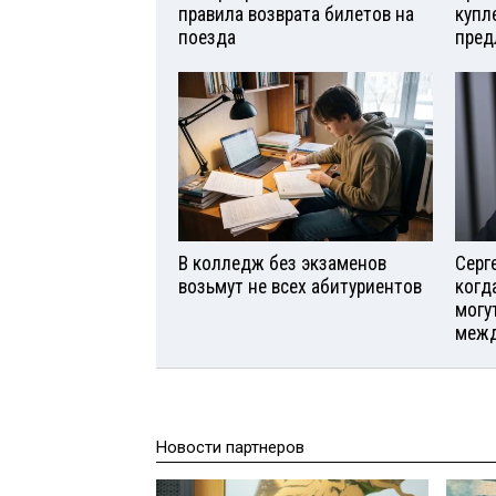
правила возврата билетов на
купл
поезда
пред
В колледж без экзаменов
Серг
возьмут не всех абитуриентов
когд
могу
межд
Новости партнеров