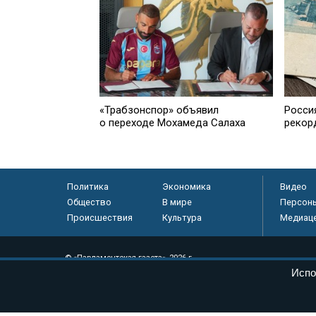
«Трабзонспор» объявил
Росси
о переходе Мохамеда Салаха
рекор
Политика
Экономика
Видео
Общество
В мире
Персон
Происшествия
Культура
Медиац
© «Парламентская газета», 2026 г.
Испо
Электронное периодическое издание «Парламентская газета» за
Федеральной службе по надзору в сфере связи, информационных
массовых коммуникаций (Роскомнадзор) 05 августа 2011 года. 1