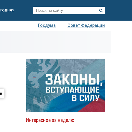
егодня»
Госдума
Совет Федерации
я
Авто
Недвижимость
Технологии
иза
Интересное за неделю