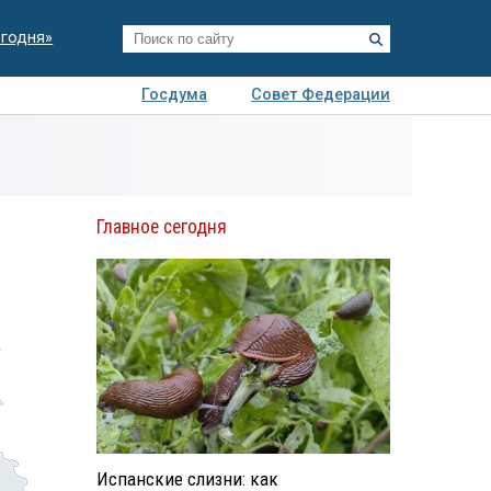
егодня»
Госдума
Совет Федерации
я
Авто
Недвижимость
Технологии
иза
Главное сегодня
Испанские слизни: как