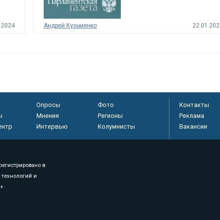
.2024
Андрей Кузьменко
22.01.202
Опросы
Фото
Контакты
ы
Мнения
Регионы
Реклама
ентр
Интервью
Колумнисты
Вакансии
регистрировано в
 технологий и
8+
.