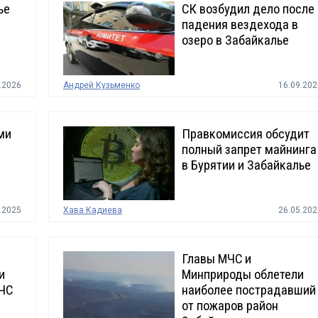
ье
СК возбудил дело после
падения вездехода в
озеро в Забайкалье
.2026
Андрей Кузьменко
16.09.202
ми
Правкомиссия обсудит
полный запрет майнинга
в Бурятии и Забайкалье
.2025
Хава Кадиева
26.05.202
Главы МЧС и
и
Минприроды облетели
ЧС
наиболее пострадавший
от пожаров район