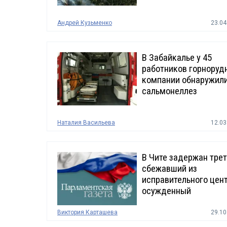
Андрей Кузьменко
23.04
В Забайкалье у 45
работников горноруд
компании обнаружил
сальмонеллез
Наталия Васильева
12.03
В Чите задержан тре
сбежавший из
исправительного цен
осужденный
Виктория Карташева
29.10