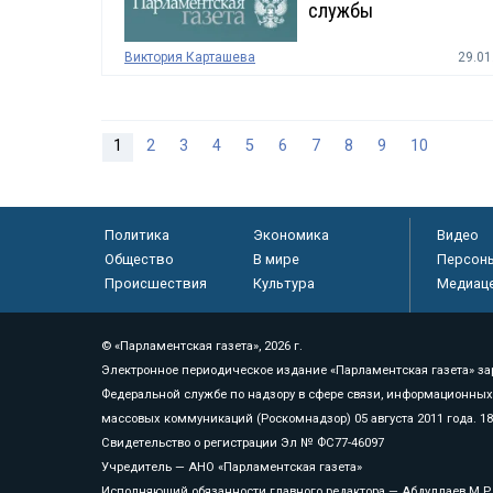
службы
Виктория Карташева
29.01
1
2
3
4
5
6
7
8
9
10
Политика
Экономика
Видео
Общество
В мире
Персон
Происшествия
Культура
Медиац
© «Парламентская газета», 2026 г.
Электронное периодическое издание «Парламентская газета» за
Федеральной службе по надзору в сфере связи, информационных
массовых коммуникаций (Роскомнадзор) 05 августа 2011 года. 1
Свидетельство о регистрации Эл № ФС77-46097
Учредитель — АНО «Парламентская газета»
Исполняющий обязанности главного редактора — Абдуллаев М.Р