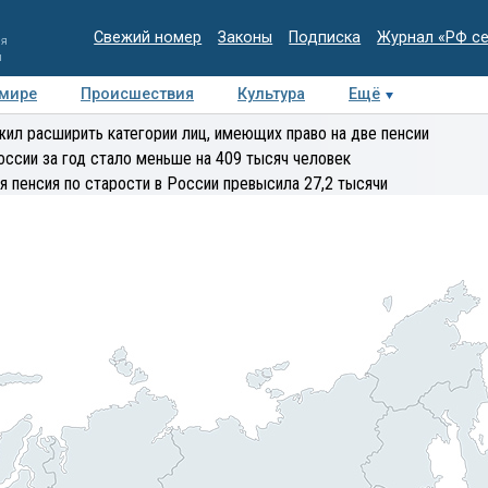
Свежий номер
Законы
Подписка
Журнал «РФ с
ия
и
 мире
Происшествия
Культура
Ещё
Медиацентр
Интервью
Колумнисты
Делова
ил расширить категории лиц, имеющих право на две пенсии
эксперт
оссии за год стало меньше на 409 тысяч человек
я пенсия по старости в России превысила 27,2 тысячи