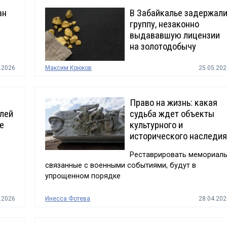
ан
В Забайкалье задержал
группу, незаконно
выдававшую лицензии
на золотодобычу
.2026
Максим Крюков
25.05.202
Право на жизнь: какая
блей
судьба ждет объекты
е
культурного и
исторического наследия
Реставрировать мемориалы
связанные с военными событиями, будут в
упрощенном порядке
.2026
Инесса Фотева
28.04.202