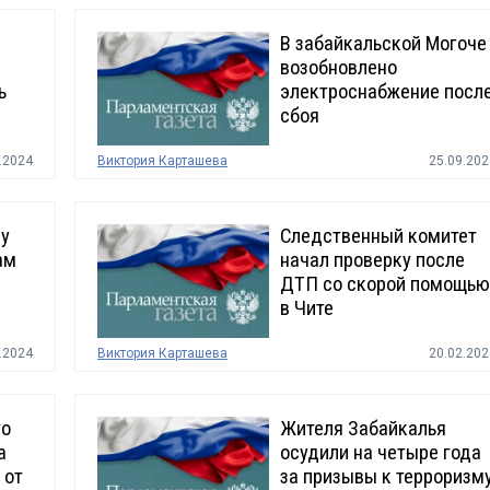
В забайкальской Могоче
возобновлено
ь
электроснабжение посл
сбоя
.2024
Виктория Карташева
25.09.202
ну
Следственный комитет
ам
начал проверку после
ДТП со скорой помощью
в Чите
.2024
Виктория Карташева
20.02.202
го
Жителя Забайкалья
а
осудили на четыре года
 от
за призывы к терроризм