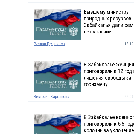
Бывшему министру
природных ресурсов
Забайкалья дали сем
лет колонии
Руслан Грудцинов
18.10
В Забайкалье женщи
приговорили к 12 год
лишения свободы за
госизмену
Виктория Карташева
22.05
В Забайкалье военно
приговорили к 5,5 год
колонии за уклонение