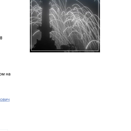
 8
ом на
рович