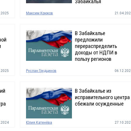
Забайкалья
.2025
Максим Крюков
21.04.202
В Забайкалье
ной
предложили
и
перераспределить
доходы от НДПИ в
пользу регионов
.2025
Руслан Грудцинов
06.12.202
тий
В Забайкалье из
исправительного центра
тра
сбежали осужденные
.2024
Юлия Катенёва
27.10.202