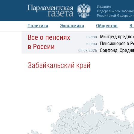
Издание
Федерального Собран
Российской Федераци
Политика
Экономика
Общество
В
Все о пенсиях
Фото
Авторы
Персоны
Мнения
Регионы
Минтруд предлож
вчера
Пенсионеров в Р
вчера
в России
Соцфонд: Средня
05.08.2026
Забайкальский край