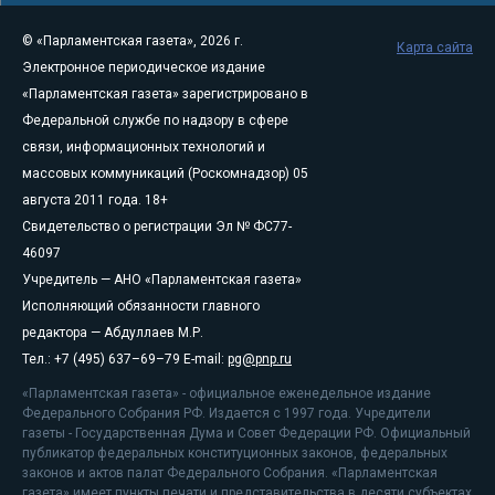
© «Парламентская газета», 2026 г.
Карта сайта
Электронное периодическое издание
«Парламентская газета» зарегистрировано в
Федеральной службе по надзору в сфере
связи, информационных технологий и
массовых коммуникаций (Роскомнадзор) 05
августа 2011 года. 18+
Свидетельство о регистрации Эл № ФС77-
46097
Учредитель — АНО «Парламентская газета»
Исполняющий обязанности главного
редактора — Абдуллаев М.Р.
Тел.: +7 (495) 637–69–79 E-mail:
pg@pnp.ru
«Парламентская газета» - официальное еженедельное издание
Федерального Собрания РФ. Издается с 1997 года. Учредители
газеты - Государственная Дума и Совет Федерации РФ. Официальный
публикатор федеральных конституционных законов, федеральных
законов и актов палат Федерального Собрания. «Парламентская
газета» имеет пункты печати и представительства в десяти субъектах