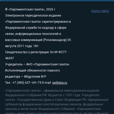
© «Парламентская газета», 2026 г.
Карта сайта
Электронное периодическое издание
«Парламентская газета» зарегистрировано в
Федеральной службе по надзору в сфере
связи, информационных технологий и
массовых коммуникаций (Роскомнадзор) 05
августа 2011 года. 18+
Свидетельство о регистрации Эл № ФС77-
46097
Учредитель — АНО «Парламентская газета»
Исполняющий обязанности главного
редактора — Абдуллаев М.Р.
Тел.: +7 (495) 637–69–79 E-mail:
pg@pnp.ru
«Парламентская газета» - официальное еженедельное издание
Федерального Собрания РФ. Издается с 1997 года. Учредители
газеты - Государственная Дума и Совет Федерации РФ. Официальный
публикатор федеральных конституционных законов, федеральных
законов и актов палат Федерального Собрания. «Парламентская
газета» имеет пункты печати и представительства в десяти субъектах