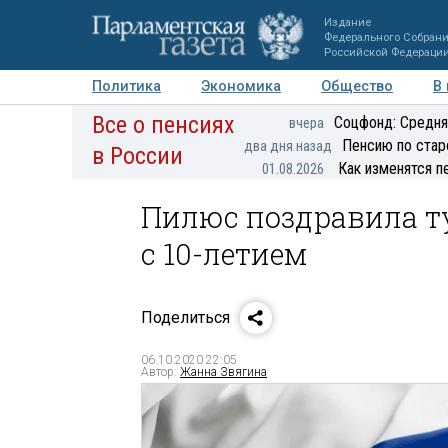
Издание
Федерального Собран
Российской Федераци
Политика
Экономика
Общество
В
Все о пенсиях
Фото
Авторы
Персоны
Мнения
Регионы
Соцфонд: Средня
вчера
Пенсию по стар
два дня назад
в России
Как изменятся п
01.08.2026
Пилюс поздравила т
с 10-летием
Поделиться
06.10.2020 22:05
Автор:
Жанна Звягина