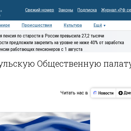
Свежий номер
Законы
Подписка
Журнал «РФ с
ия
и
 мире
Происшествия
Культура
Ещё
Медиацентр
Интервью
Колумнисты
Делова
я пенсия по старости в России превысила 27,2 тысячи
эксперт
ости предложили закрепить на уровне не ниже 40% от заработка
енсии работающих пенсионеров с 1 августа
ульскую Общественную палат
Читать нас в