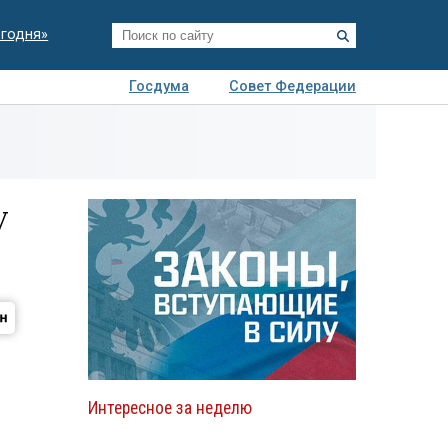
егодня»
Госдума
Совет Федерации
я
Авто
Недвижимость
Технологии
иза
у
Интересное за неделю