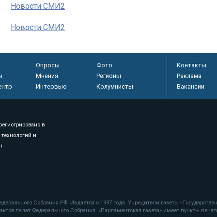
Новости СМИ2
Новости СМИ2
Опросы
Фото
Контакты
ы
Мнения
Регионы
Реклама
ентр
Интервью
Колумнисты
Вакансии
регистрировано в
 технологий и
8+
.
дерального Собрания РФ. Издается с 1997 года. Учредители газеты - Государств
ктов палат Федерального Собрания. «Парламентская газета» имеет пункты печати