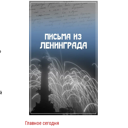
ю
й
Главное сегодня