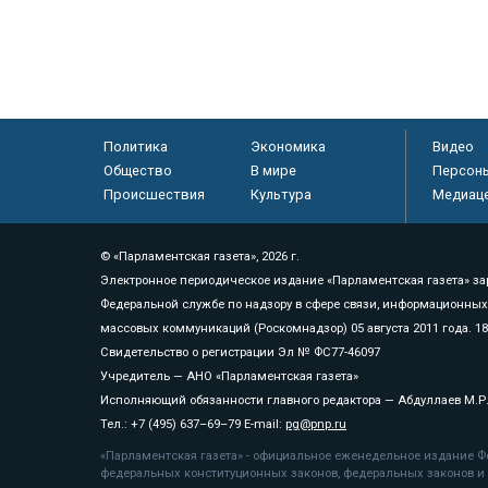
Политика
Экономика
Видео
Общество
В мире
Персон
Происшествия
Культура
Медиац
© «Парламентская газета», 2026 г.
Электронное периодическое издание «Парламентская газета» за
Федеральной службе по надзору в сфере связи, информационных
массовых коммуникаций (Роскомнадзор) 05 августа 2011 года. 1
Свидетельство о регистрации Эл № ФС77-46097
Учредитель — АНО «Парламентская газета»
Исполняющий обязанности главного редактора — Абдуллаев М.Р
Тел.: +7 (495) 637–69–79 E-mail:
pg@pnp.ru
«Парламентская газета» - официальное еженедельное издание Фе
федеральных конституционных законов, федеральных законов и а