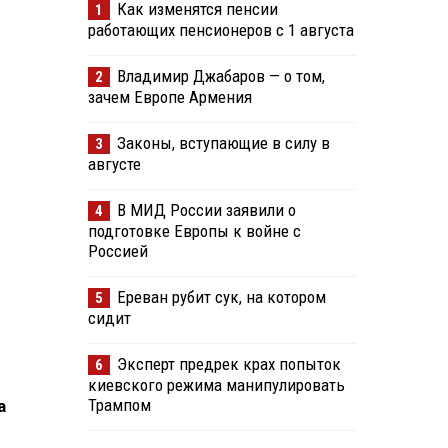
Как изменятся пенсии
1
работающих пенсионеров с 1 августа
Владимир Джабаров — о том,
2
зачем Европе Армения
Законы, вступающие в силу в
3
августе
В МИД России заявили о
4
подготовке Европы к войне с
Россией
Ереван рубит сук, на котором
5
сидит
Эксперт предрек крах попыток
6
киевского режима манипулировать
Трампом
а