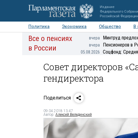
Издание
Федерального Собран
Российской Федераци
Политика
Экономика
Общество
В
Все о пенсиях
Фото
Авторы
Персоны
Мнения
Регионы
Минтруд предлож
вчера
Пенсионеров в Р
вчера
в России
Соцфонд: Средня
05.08.2026
Совет директоров «
гендиректора
Поделиться
09.04.2018 13:47
Автор:
Алексей Велединский