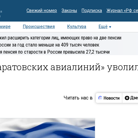
Свежий номер
Законы
Подписка
Журнал «РФ с
ия
и
 мире
Происшествия
Культура
Ещё
Медиацентр
Интервью
Колумнисты
Делова
ил расширить категории лиц, имеющих право на две пенсии
эксперт
оссии за год стало меньше на 409 тысяч человек
я пенсия по старости в России превысила 27,2 тысячи
Саратовских авиалиний» уволи
Читать нас в