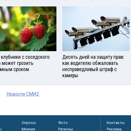
 клубники с соседского
Десять дней на защиту прав:
а может грозить
как водителю обжаловать
мным сроком
несправедливый штраф с
камеры
Новости СМИ2
Опросы
Фото
Контакты
ы
Мнения
Регионы
Реклама