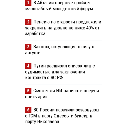
В Абхазии впервые пройдёт
1
масштабный молодёжный форум
Пенсию по старости предложили
2
закрепить на уровне не ниже 40% от
заработка
Законы, вступающие в силу в
3
августе
Путин расширил список лиц с
4
судимостью для заключения
контракта с ВС РФ
Сможет ли ИИ написать оперу и
5
спеть арию
ВС России поразили резервуары
6
с ГСМ в порту Одессы и буксир в
порту Николаева