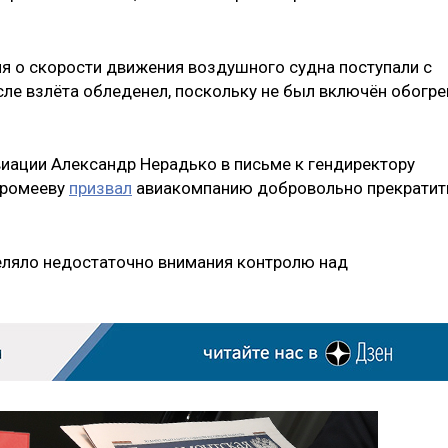
я о скорости движения воздушного судна поступали с
сле взлёта обледенел, поскольку не был включён обогре
виации Александр Нерадько в письме к гендиректору
хромееву
призвал
авиакомпанию добровольно прекратит
еляло недостаточно внимания контролю над