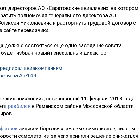
вет директоров АО «Саратовские авиалинии», на которо
ратить полномочия генерального директора АО
Алексея Николаевича и расторгнуть трудовой договор с
а сайте перевозчика.
ода должно состояться ещё одно заседание совета
 будет избран новый генеральный директор.
предписал авиакомпаниям
лёты на Ан-148
вских авиалиний», совершавший 11 февраля 2018 года
лёта
разбился
в Раменском районе Московской области.
иров.
ифровок
записей бортовых речевых самописцев, пилоты
орости самолёта, из-за чего приняли решение снижаться