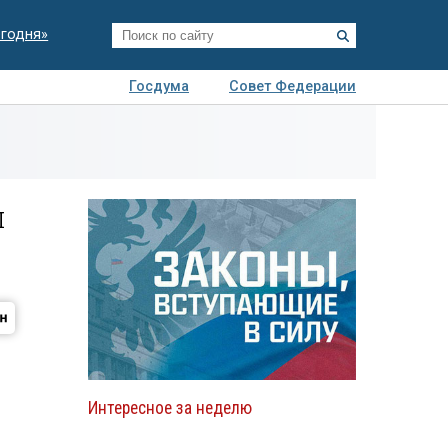
егодня»
Госдума
Совет Федерации
я
Авто
Недвижимость
Технологии
иза
л
Интересное за неделю