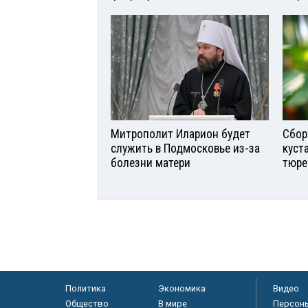
Митрополит Иларион будет
Сбор
служить в Подмосковье из-за
куст
болезни матери
тюре
Политика
Экономика
Видео
Общество
В мире
Персон