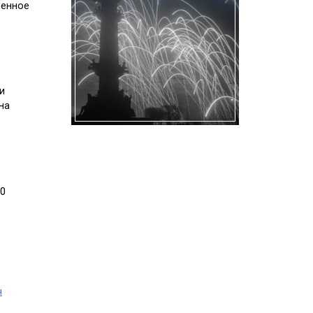
менное
и
на
10
ч