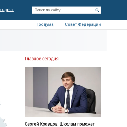
егодня»
Госдума
Совет Федерации
я
Авто
Недвижимость
Технологии
иза
Главное сегодня
Сергей Кравцов: Школам поможет