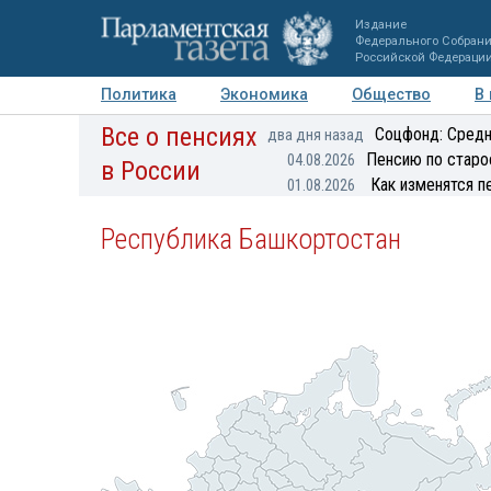
Издание
Федерального Собран
Российской Федераци
Политика
Экономика
Общество
В
Все о пенсиях
Фото
Авторы
Персоны
Мнения
Регионы
Соцфонд: Средн
два дня назад
Пенсию по старо
04.08.2026
в России
Как изменятся п
01.08.2026
Республика Башкортостан