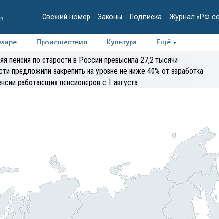
Свежий номер
Законы
Подписка
Журнал «РФ с
ия
и
 мире
Происшествия
Культура
Ещё
Медиацентр
Интервью
Колумнисты
Делова
яя пенсия по старости в России превысила 27,2 тысячи
эксперт
сти предложили закрепить на уровне не ниже 40% от заработка
енсии работающих пенсионеров с 1 августа