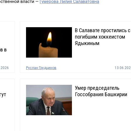
рственной власти —
Гумерова Лилия Салаватовна
В Салавате простились с
погибшим хоккеистом
Ядыкиным
в в
.2026
Руслан Грудцинов
13.06.202
Умер председатель
гут
Госсобрания Башкирии