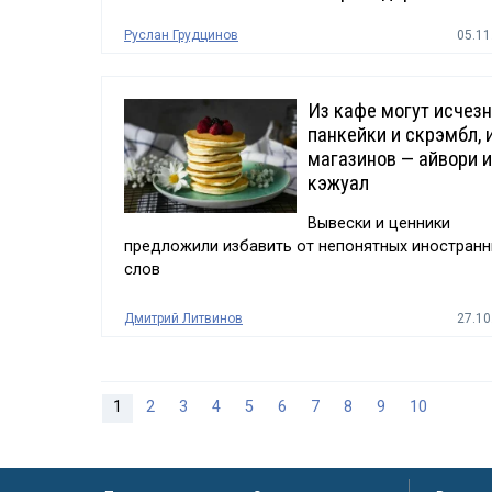
Руслан Грудцинов
05.11
Из кафе могут исчезн
панкейки и скрэмбл, 
магазинов — айвори и
кэжуал
Вывески и ценники
предложили избавить от непонятных иностран
слов
Дмитрий Литвинов
27.10
1
2
3
4
5
6
7
8
9
10