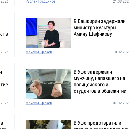
.2026
Руслан Грудцинов
21.03.202
В Башкирии задержали
министра культуры
кт в
Амину Шафикову
.2026
Максим Крюков
18.02.202
и
В Уфе задержали
е
мужчину, напавшего на
итие
полицейского и
студентов в общежитии
.2026
Максим Крюков
07.02.202
 в
В Уфе предотвратили