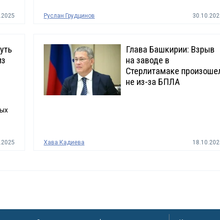
.2025
Руслан Грудцинов
30.10.202
уть
Глава Башкирии: Взрыв
из
на заводе в
Стерлитамаке произоше
не из-за БПЛА
ных
.2025
Хава Кадиева
18.10.202