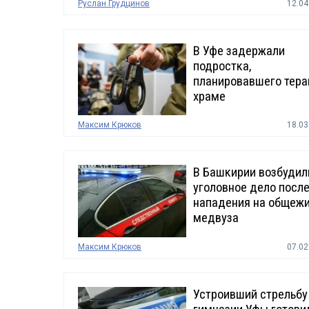
Руслан Грудцинов
12.04
В Уфе задержали
подростка,
планировавшего тера
храме
Максим Крюков
18.03
В Башкирии возбудил
уголовное дело посл
нападения на общеж
медвуза
Максим Крюков
07.02
Устроивший стрельбу