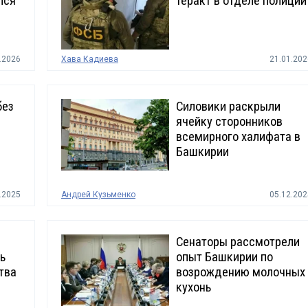
лся
теракт в отделе полиции
.2026
Хава Кадиева
21.01.202
без
Силовики раскрыли
ячейку сторонников
всемирного халифата в
Башкирии
.2025
Андрей Кузьменко
05.12.202
Сенаторы рассмотрели
ь
опыт Башкирии по
тва
возрождению молочных
кухонь