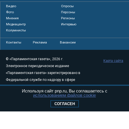
Видео
Опросы
Фото
Персоны
Мнения
Регионы
Медиацентр
Интервью
Колумнисты
Контакты
Реклама
Вакансии
© «Парламентская газета», 2026 г.
Карта сайта
Электронное периодическое издание
«Парламентская газета» зарегистрировано в
Федеральной службе по надзору в сфере
связи, информационных технологий и
Используя сайт pnp.ru, Вы соглашаетесь с
массовых коммуникаций (Роскомнадзор) 05
использованием файлов cookie
августа 2011 года. 18+
СОГЛАСЕН
Свидетельство о регистрации Эл № ФС77-
46097
Учредитель — АНО «Парламентская газета»
Исполняющий обязанности главного