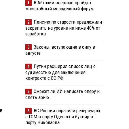
В Абхазии впервые пройдёт
1
масштабный молодёжный форум
Пенсию по старости предложили
2
закрепить на уровне не ниже 40% от
заработка
Законы, вступающие в силу в
3
августе
Путин расширил список лиц с
4
судимостью для заключения
контракта с ВС РФ
Сможет ли ИИ написать оперу и
5
спеть арию
я
ВС России поразили резервуары
6
с ГСМ в порту Одессы и буксир в
порту Николаева