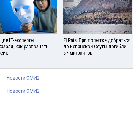
щие IT-эксперты
El País: При попытке добраться
казали, как распознать
до испанской Сеуты погибли
ейк
67 мигрантов
Новости СМИ2
Новости СМИ2