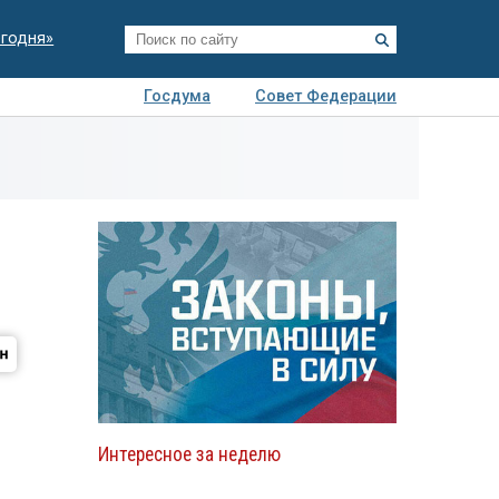
егодня»
Госдума
Совет Федерации
я
Авто
Недвижимость
Технологии
иза
Интересное за неделю