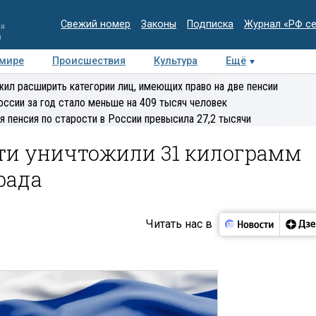
Свежий номер
Законы
Подписка
Журнал «РФ с
ия
и
 мире
Происшествия
Культура
Ещё
Медиацентр
Интервью
Колумнисты
Делова
ил расширить категории лиц, имеющих право на две пенсии
эксперт
оссии за год стало меньше на 409 тысяч человек
я пенсия по старости в России превысила 27,2 тысячи
ти уничтожили 31 килограмм
рада
Читать нас в