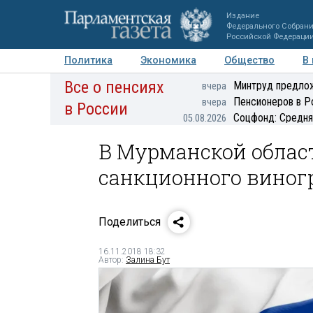
Издание
Федерального Собран
Российской Федераци
Политика
Экономика
Общество
В
Все о пенсиях
Фото
Авторы
Персоны
Мнения
Регионы
Минтруд предлож
вчера
Пенсионеров в Р
вчера
в России
Соцфонд: Средня
05.08.2026
В Мурманской облас
санкционного виног
Поделиться
16.11.2018 18:32
Автор:
Залина Бут