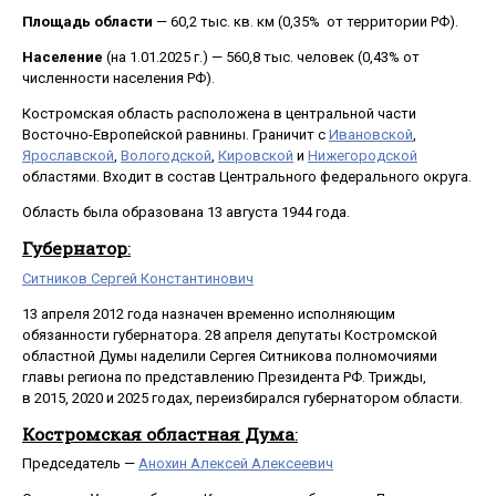
Площадь области
— 60,2 тыс. кв. км (0,35% от территории РФ).
Население
(на 1.01.2025 г.) — 560,8 тыс. человек (0,43% от
численности населения РФ).
Костромская область расположена в центральной части
Восточно-Европейской равнины. Граничит с
Ивановской
,
Ярославской
,
Вологодской
,
Кировской
и
Нижегородской
областями. Входит в состав Центрального федерального округа.
Область была образована 13 августа 1944 года.
Губернатор
:
Ситников Сергей Константинович
13 апреля 2012 года назначен временно исполняющим
обязанности губернатора. 28 апреля депутаты Костромской
областной Думы наделили Сергея Ситникова полномочиями
главы региона по представлению Президента РФ. Трижды,
в 2015, 2020 и 2025 годах, переизбирался губернатором области.
Костромская областная Дума
:
Председатель —
Анохин Алексей Алексеевич