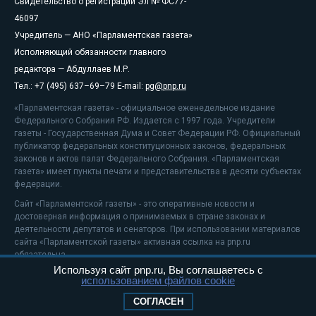
Свидетельство о регистрации Эл № ФС77-
46097
Учредитель — АНО «Парламентская газета»
Исполняющий обязанности главного
редактора — Абдуллаев М.Р.
Тел.: +7 (495) 637–69–79 E-mail:
pg@pnp.ru
«Парламентская газета» - официальное еженедельное издание
Федерального Собрания РФ. Издается с 1997 года. Учредители
газеты - Государственная Дума и Совет Федерации РФ. Официальный
публикатор федеральных конституционных законов, федеральных
законов и актов палат Федерального Собрания. «Парламентская
газета» имеет пункты печати и представительства в десяти субъектах
федерации.
Сайт «Парламентской газеты» - это оперативные новости и
достоверная информация о принимаемых в стране законах и
деятельности депутатов и сенаторов. При использовании материалов
сайта «Парламентской газеты» активная ссылка на pnp.ru
обязательна.
Используя сайт pnp.ru, Вы соглашаетесь с
На информационном ресурсе применяются
рекомендательные
использованием файлов cookie
технологии
Положение о защите персональных данных
СОГЛАСЕН