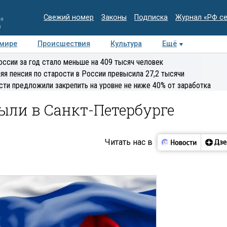
Свежий номер
Законы
Подписка
Журнал «РФ с
ия
и
 мире
Происшествия
Культура
Ещё
Медиацентр
Интервью
Колумнисты
Делова
оссии за год стало меньше на 409 тысяч человек
эксперт
яя пенсия по старости в России превысила 27,2 тысячи
сти предложили закрепить на уровне не ниже 40% от заработка
ыли в Санкт-Петербурге
Читать нас в