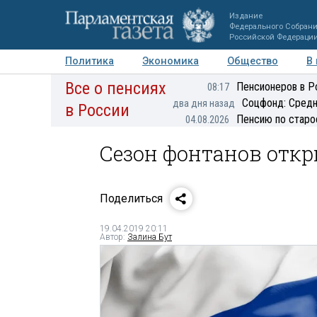
Издание
Федерального Собран
Российской Федераци
Политика
Экономика
Общество
В
Все о пенсиях
Фото
Авторы
Персоны
Мнения
Регионы
Пенсионеров в Р
08:17
Соцфонд: Средн
два дня назад
в России
Пенсию по старо
04.08.2026
Сезон фонтанов откр
Поделиться
19.04.2019 20:11
Автор:
Залина Бут