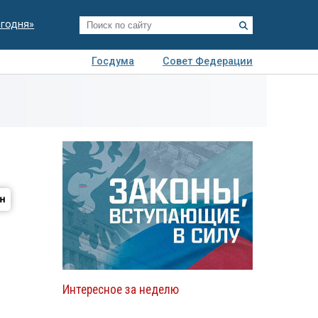
егодня»
Госдума
Совет Федерации
я
Авто
Недвижимость
Технологии
иза
Интересное за неделю