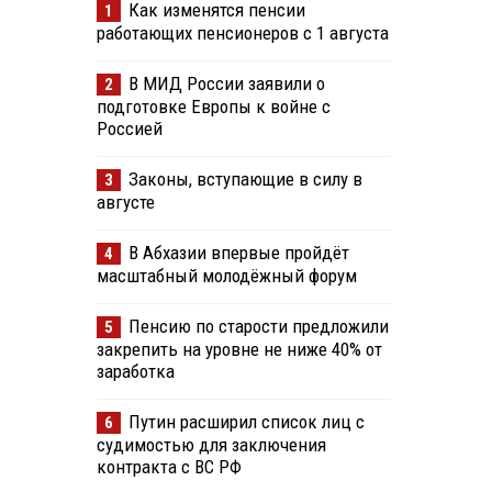
Как изменятся пенсии
1
работающих пенсионеров с 1 августа
В МИД России заявили о
2
подготовке Европы к войне с
Россией
Законы, вступающие в силу в
3
августе
В Абхазии впервые пройдёт
4
масштабный молодёжный форум
Пенсию по старости предложили
5
закрепить на уровне не ниже 40% от
заработка
Путин расширил список лиц с
6
судимостью для заключения
контракта с ВС РФ