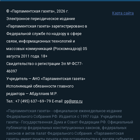
© «Парламентская газета», 2026 г.
Карта сайта
Электронное периодическое издание
«Парламентская газета» зарегистрировано в
Федеральной службе по надзору в сфере
связи, информационных технологий и
массовых коммуникаций (Роскомнадзор) 05
августа 2011 года. 18+
Свидетельство о регистрации Эл № ФС77-
46097
Учредитель — АНО «Парламентская газета»
Исполняющий обязанности главного
редактора — Абдуллаев М.Р.
Тел.: +7 (495) 637–69–79 E-mail:
pg@pnp.ru
«Парламентская газета» - официальное еженедельное издание
Федерального Собрания РФ. Издается с 1997 года. Учредители
газеты - Государственная Дума и Совет Федерации РФ. Официальный
публикатор федеральных конституционных законов, федеральных
законов и актов палат Федерального Собрания. «Парламентская
газета» имеет пункты печати и представительства в десяти субъектах