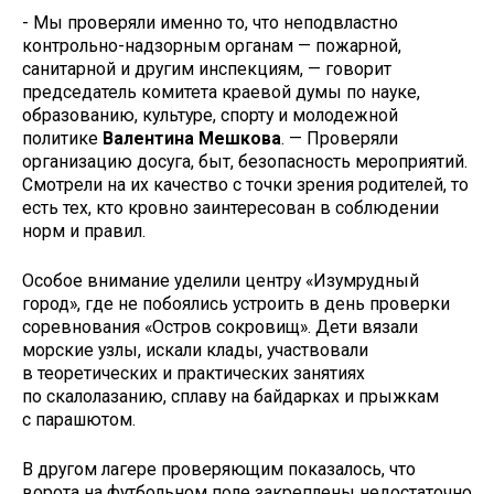
- Мы проверяли именно то, что неподвластно
контрольно-надзорным органам — пожарной,
санитарной и другим инспекциям, — говорит
председатель комитета краевой думы по науке,
образованию, культуре, спорту и молодежной
политике
Валентина Мешкова
. — Проверяли
организацию досуга, быт, безопасность мероприятий.
Смотрели на их качество с точки зрения родителей, то
есть тех, кто кровно заинтересован в соблюдении
норм и правил.
Особое внимание уделили центру «Изумрудный
город», где не побоялись устроить в день проверки
соревнования «Остров сокровищ». Дети вязали
морские узлы, искали клады, участвовали
в теоретических и практических занятиях
по скалолазанию, сплаву на байдарках и прыжкам
с парашютом.
В другом лагере проверяющим показалось, что
ворота на футбольном поле закреплены недостаточно