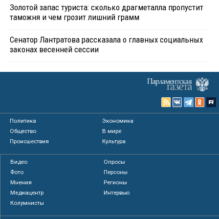
Золотой запас туриста: сколько драгметалла пропустит
таможня и чем грозит лишний грамм
Сенатор Лантратова рассказала о главных социальных
законах весенней сессии
Политика
Экономика
Общество
В мире
Происшествия
Культура
Видео
Опросы
Фото
Персоны
Мнения
Регионы
Медиацентр
Интервью
Колумнисты