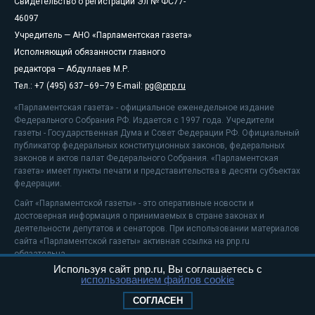
Свидетельство о регистрации Эл № ФС77-
46097
Учредитель — АНО «Парламентская газета»
Исполняющий обязанности главного
редактора — Абдуллаев М.Р.
Тел.: +7 (495) 637–69–79 E-mail:
pg@pnp.ru
«Парламентская газета» - официальное еженедельное издание
Федерального Собрания РФ. Издается с 1997 года. Учредители
газеты - Государственная Дума и Совет Федерации РФ. Официальный
публикатор федеральных конституционных законов, федеральных
законов и актов палат Федерального Собрания. «Парламентская
газета» имеет пункты печати и представительства в десяти субъектах
федерации.
Сайт «Парламентской газеты» - это оперативные новости и
достоверная информация о принимаемых в стране законах и
деятельности депутатов и сенаторов. При использовании материалов
сайта «Парламентской газеты» активная ссылка на pnp.ru
обязательна.
Используя сайт pnp.ru, Вы соглашаетесь с
На информационном ресурсе применяются
рекомендательные
использованием файлов cookie
технологии
Положение о защите персональных данных
СОГЛАСЕН