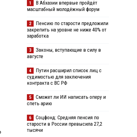
В Абхазии впервые пройдёт
1
масштабный молодёжный форум
Пенсию по старости предложили
2
закрепить на уровне не ниже 40% от
заработка
Законы, вступающие в силу в
3
августе
Путин расширил список лиц с
4
судимостью для заключения
контракта с ВС РФ
Сможет ли ИИ написать оперу и
5
спеть арию
Соцфонд: Средняя пенсия по
6
старости в России превысила 27,2
тысячи
о