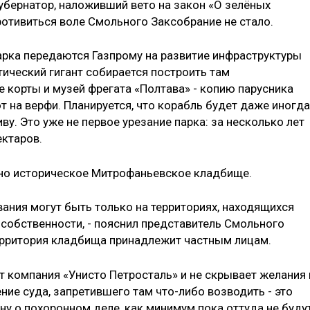
убернатор, наложивший вето на закон «О зелёных
отивиться воле Смольного Заксобрание не стало.
парка передаются Газпрому на развитие инфраструктуры
тический гигант собирается построить там
 корты и музей фрегата «Полтава» - копию парусника
 на верфи. Планируется, что корабль будет даже иногда
ву. Это уже не первое урезание парка: за несколько лет
ектаров.
ено историческое Митрофаньевское кладбище.
ания могут быть только на территориях, находящихся
 собственности, - пояснил представитель Смольного
территория кладбища принадлежит частным лицам.
т компания «Унисто Петросталь» и не скрывает желания 
ние суда, запретившего там что-либо возводить - это
у о похоронном деле, как минимум пока оттуда не буду