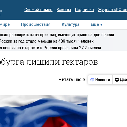
Свежий номер
Законы
Подписка
Журнал «РФ с
ия
и
 мире
Происшествия
Культура
Ещё
Медиацентр
Интервью
Колумнисты
Делова
жил расширить категории лиц, имеющих право на две пенсии
эксперт
России за год стало меньше на 409 тысяч человек
я пенсия по старости в России превысила 27,2 тысячи
рбурга лишили гектаров
Читать нас в