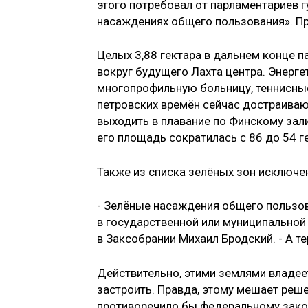
этого потребовал от парламентариев г
насаждениях общего пользования». Пр
Целых 3,88 гектара в дальнем конце 
вокруг будущего Лахта центра. Энерге
многопрофильную больницу, теннисные
петровских времён сейчас достраивают
выходить в плавание по Финскому зали
его площадь сократилась с 86 до 54 г
Также из списка зелёных зон исключ
- Зелёные насаждения общего пользов
в государственной или муниципальной
в Заксобрании Михаил Бродский. - А 
Действительно, этими землями владее
застроить. Правда, этому мешает реше
противоречило бы федеральному закон