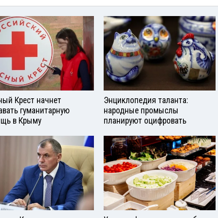
ный Крест начнет
Энциклопедия таланта:
авать гуманитарную
народные промыслы
щь в Крыму
планируют оцифровать