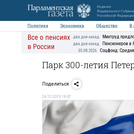
Издание
Федерального Собран
Российской Федераци
Политика
Экономика
Общество
В
Все о пенсиях
Фото
Авторы
Персоны
Мнения
Регионы
Минтруд предло
два дня назад
Пенсионеров в 
два дня назад
в России
Соцфонд: Средня
05.08.2026
Парк 300-летия Пете
Поделиться
24.12.2015 19:07