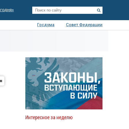
егодня»
Госдума
Совет Федерации
я
Авто
Недвижимость
Технологии
иза
Интересное за неделю