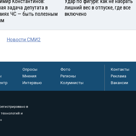
имир Константинов:
Удар по фигуре: как не набрать
ная задача депутата в
лишний вес в отпуске, где все
виях ЧС — быть полезным
включено
ям
Новости СМИ2
Опросы
Фото
Контакты
ы
Мнения
Регионы
Реклама
ентр
Интервью
Колумнисты
Вакансии
регистрировано в
 технологий и
8+