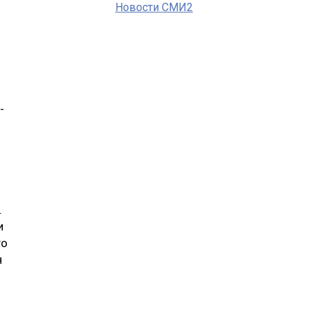
Новости СМИ2
-
.
и
го
я