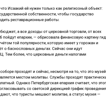
 что Исаакий ей нужен только как религиозный объект:
осударственной собственности, чтобы государство
одить реставрационные работы.
а бюджет, а все доходы от церковной торговли, от всех
еб пойдут епархии, — обрисовала финансовую картину гид
чётом той популярности, которую имеет у горожан и
ёт о баснословных деньгах. Сейчас они идут
ПЦ. Тем более, что церковные деньги налогами
оборе проходят и сейчас, несмотря на то, что это музей
, является местом молитвы. Службы проходят практическ
платный. Однако Петербургская епархия считает, что это
огласовывать со светской дирекцией график проведени
дают, что туристы мешают молитве, а статус музея —