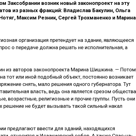
ом Заксобрании возник новый законопроект на эту
атов из разных фракций: Владислав Бакулин, Ольга
 Нотяг, Максим Резник, Сергей Трохманенко и Марина
гиозная организация претендует на здание, являющееся
прос о передаче должна решать не исполнительная, а
один из авторов законопроекта Марина Шишкина. — Потом
на тот или иной подобный объект, постоянно возникает
ряжение снять, мало решения одного губернатора. Тут
тавительная власть, ведь она является срезом общества
е, возрастные, религиозные и прочие группы. Пусть они
их решение не будет вызывать такой сильный накал
ии предлагают ввести для зданий, находящихся
тати, относится и Исаакиевский собор. А также Спас-на-