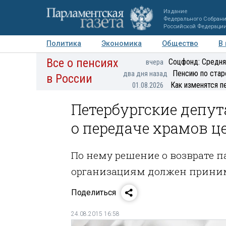
Издание
Федерального Собран
Российской Федераци
Политика
Экономика
Общество
В
Все о пенсиях
Фото
Авторы
Персоны
Мнения
Регионы
Соцфонд: Средня
вчера
Пенсию по стар
два дня назад
в России
Как изменятся п
01.08.2026
Петербургские депу
о передаче храмов ц
По нему решение о возврате
организациям должен прини
Поделиться
24.08.2015 16:58