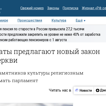
Свежий номер
Законы
Подписка
Журнал «РФ с
ия
и
 мире
Происшествия
Культура
Ещё
Медиацентр
Интервью
Колумнисты
Делова
я пенсия по старости в России превысила 27,2 тысячи
эксперт
ости предложили закрепить на уровне не ниже 40% от заработка
енсии работающих пенсионеров с 1 августа
таты предлагают новый закон
еркви
 памятников культуры религиозным
мать парламент
Читать нас в