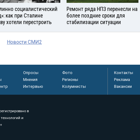
линно социалистический
Ремонт ряда НПЗ перенесли на
д»: как при Сталине
более поздние сроки для
ву хотели перестроить
стабилизации ситуации
Новости СМИ2
Опросы
Фото
Контакты
ы
Мнения
Регионы
Реклама
ентр
Интервью
Колумнисты
Вакансии
регистрировано в
 технологий и
8+