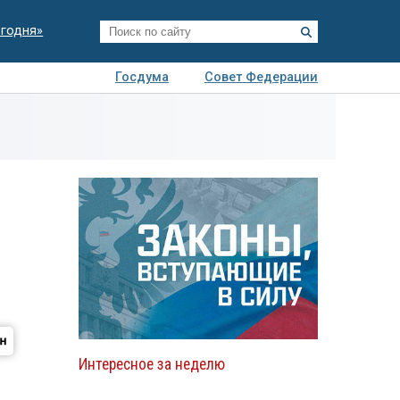
егодня»
Госдума
Совет Федерации
я
Авто
Недвижимость
Технологии
иза
Интересное за неделю