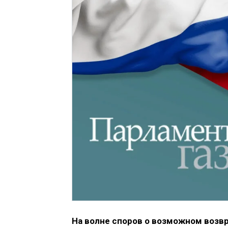
На волне споров о возможном возв