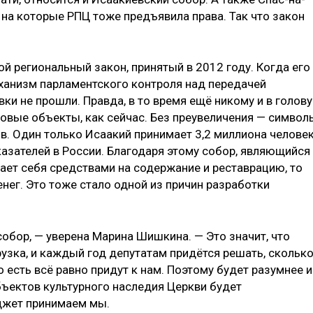
 на которые РПЦ тоже предъявила права. Так что закон
ой региональный закон, принятый в 2012 году. Когда его
еханизм парламентского контроля над передачей
ки не прошли. Правда, в то время ещё никому и в голову
ковые объекты, как сейчас. Без преувеличения — символ
в. Один только Исаакий принимает 3,2 миллиона челове
казателей в России. Благодаря этому собор, являющийся
ает себя средствами на содержание и реставрацию, то
нег. Это тоже стало одной из причин разработки
обор, — уверена Марина Шишкина. — Это значит, что
узка, и каждый год депутатам придётся решать, скольк
 есть всё равно придут к нам. Поэтому будет разумнее и
бъектов культурного наследия Церкви будет
джет принимаем мы.