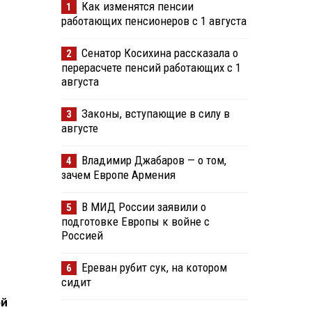
Как изменятся пенсии
1
работающих пенсионеров с 1 августа
Сенатор Косихина рассказала о
2
перерасчете пенсий работающих с 1
августа
Законы, вступающие в силу в
3
августе
Владимир Джабаров — о том,
4
зачем Европе Армения
В МИД России заявили о
5
подготовке Европы к войне с
Россией
Ереван рубит сук, на котором
6
сидит
ой