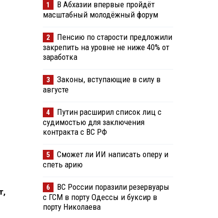
В Абхазии впервые пройдёт
1
масштабный молодёжный форум
Пенсию по старости предложили
2
закрепить на уровне не ниже 40% от
заработка
Законы, вступающие в силу в
3
августе
Путин расширил список лиц с
4
судимостью для заключения
контракта с ВС РФ
Сможет ли ИИ написать оперу и
5
спеть арию
ВС России поразили резервуары
6
т,
с ГСМ в порту Одессы и буксир в
порту Николаева