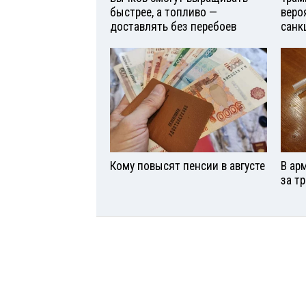
быстрее, а топливо —
веро
доставлять без перебоев
санк
Кому повысят пенсии в августе
В ар
за т