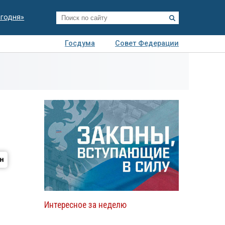
егодня»
Госдума
Совет Федерации
я
Авто
Недвижимость
Технологии
иза
Интересное за неделю