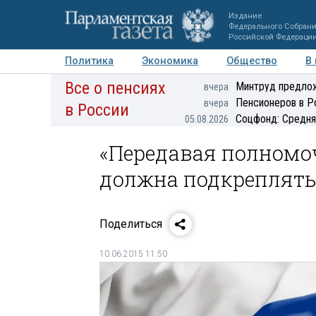
Издание
Федерального Собран
Российской Федераци
Политика
Экономика
Общество
В
Все о пенсиях
Фото
Авторы
Персоны
Мнения
Регионы
Минтруд предлож
вчера
Пенсионеров в Р
вчера
в России
Соцфонд: Средня
05.08.2026
«Передавая полномоч
должна подкреплять
Поделиться
10.06.2015 11:50