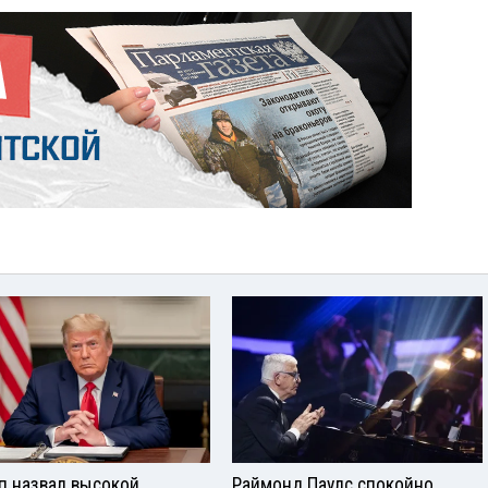
п назвал высокой
Раймонд Паулс спокойно