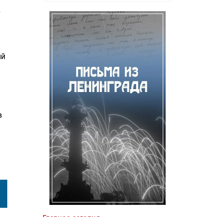
.
ий
в