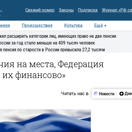
Свежий номер
Законы
Подписка
Журнал «РФ с
ия
и
 мире
Происшествия
Культура
Ещё
Медиацентр
Интервью
Колумнисты
Делова
ил расширить категории лиц, имеющих право на две пенсии
эксперт
оссии за год стало меньше на 409 тысяч человек
я пенсия по старости в России превысила 27,2 тысячи
ия на места, Федерация
 их финансово»
Читать нас в