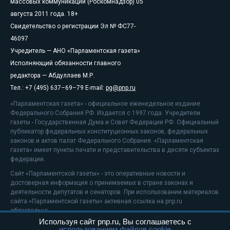
массовых коммуникаций (Роскомнадзор) 05
августа 2011 года. 18+
Свидетельство о регистрации Эл № ФС77-
46097
Учредитель — АНО «Парламентская газета»
Исполняющий обязанности главного
редактора — Абдуллаев М.Р.
Тел.: +7 (495) 637–69–79 E-mail:
pg@pnp.ru
«Парламентская газета» - официальное еженедельное издание
Федерального Собрания РФ. Издается с 1997 года. Учредители
газеты - Государственная Дума и Совет Федерации РФ. Официальный
публикатор федеральных конституционных законов, федеральных
законов и актов палат Федерального Собрания. «Парламентская
газета» имеет пункты печати и представительства в десяти субъектах
федерации.
Сайт «Парламентской газеты» - это оперативные новости и
достоверная информация о принимаемых в стране законах и
деятельности депутатов и сенаторов. При использовании материалов
сайта «Парламентской газеты» активная ссылка на pnp.ru
обязательна.
Используя сайт pnp.ru, Вы соглашаетесь с
На информационном ресурсе применяются
рекомендательные
использованием файлов cookie