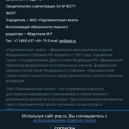
Свидетельство о регистрации Эл № ФС77-
46097
Учредитель — АНО «Парламентская газета»
Исполняющий обязанности главного
редактора — Абдуллаев М.Р.
Тел.: +7 (495) 637–69–79 E-mail:
pg@pnp.ru
«Парламентская газета» - официальное еженедельное издание
Федерального Собрания РФ. Издается с 1997 года. Учредители
газеты - Государственная Дума и Совет Федерации РФ. Официальный
публикатор федеральных конституционных законов, федеральных
законов и актов палат Федерального Собрания. «Парламентская
газета» имеет пункты печати и представительства в десяти субъектах
федерации.
Сайт «Парламентской газеты» - это оперативные новости и
достоверная информация о принимаемых в стране законах и
деятельности депутатов и сенаторов. При использовании материалов
сайта «Парламентской газеты» активная ссылка на pnp.ru
обязательна.
Используя сайт pnp.ru, Вы соглашаетесь с
На информационном ресурсе применяются
рекомендательные
использованием файлов cookie
технологии
Положение о защите персональных данных
СОГЛАСЕН