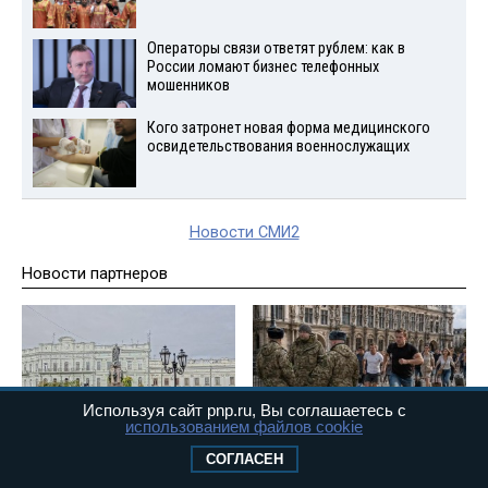
Операторы связи ответят рублем: как в
России ломают бизнес телефонных
мошенников
Кого затронет новая форма медицинского
освидетельствования военнослужащих
Новости СМИ2
Новости партнеров
Используя сайт pnp.ru, Вы соглашаетесь с
использованием файлов cookie
"Русские действуют именно
Евросоюз пересматривает
СОГЛАСЕН
так". В США обсуждают
временную защиту для