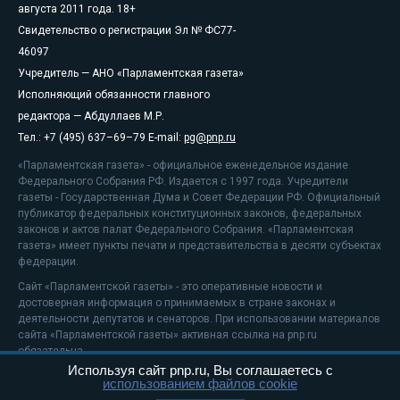
августа 2011 года. 18+
Свидетельство о регистрации Эл № ФС77-
46097
Учредитель — АНО «Парламентская газета»
Исполняющий обязанности главного
редактора — Абдуллаев М.Р.
Тел.: +7 (495) 637–69–79 E-mail:
pg@pnp.ru
«Парламентская газета» - официальное еженедельное издание
Федерального Собрания РФ. Издается с 1997 года. Учредители
газеты - Государственная Дума и Совет Федерации РФ. Официальный
публикатор федеральных конституционных законов, федеральных
законов и актов палат Федерального Собрания. «Парламентская
газета» имеет пункты печати и представительства в десяти субъектах
федерации.
Сайт «Парламентской газеты» - это оперативные новости и
достоверная информация о принимаемых в стране законах и
деятельности депутатов и сенаторов. При использовании материалов
сайта «Парламентской газеты» активная ссылка на pnp.ru
обязательна.
Используя сайт pnp.ru, Вы соглашаетесь с
На информационном ресурсе применяются
рекомендательные
использованием файлов cookie
технологии