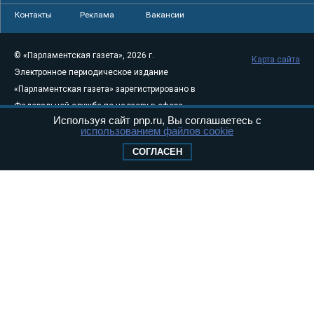
Контакты
Реклама
Вакансии
© «Парламентская газета», 2026 г.
Карта сайта
Электронное периодическое издание
«Парламентская газета» зарегистрировано в
Федеральной службе по надзору в сфере
Используя сайт pnp.ru, Вы соглашаетесь с
связи, информационных технологий и
использованием файлов cookie
массовых коммуникаций (Роскомнадзор) 05
СОГЛАСЕН
августа 2011 года. 18+
Свидетельство о регистрации Эл № ФС77-
46097
Учредитель — АНО «Парламентская газета»
Исполняющий обязанности главного
редактора — Абдуллаев М.Р.
Тел.: +7 (495) 637–69–79 E-mail:
pg@pnp.ru
«Парламентская газета» - официальное еженедельное издание
Федерального Собрания РФ. Издается с 1997 года. Учредители
газеты - Государственная Дума и Совет Федерации РФ. Официальный