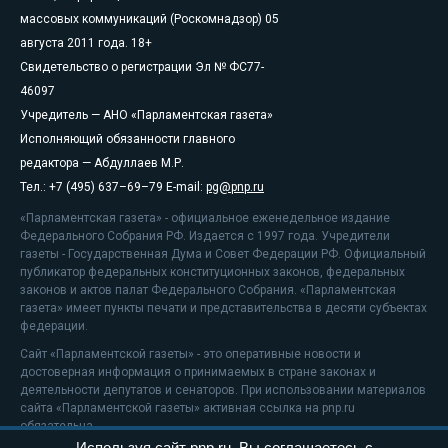
массовых коммуникаций (Роскомнадзор) 05
августа 2011 года. 18+
Свидетельство о регистрации Эл № ФС77-
46097
Учредитель — АНО «Парламентская газета»
Исполняющий обязанности главного
редактора — Абдуллаев М.Р.
Тел.: +7 (495) 637–69–79 E-mail:
pg@pnp.ru
«Парламентская газета» - официальное еженедельное издание
Федерального Собрания РФ. Издается с 1997 года. Учредители
газеты - Государственная Дума и Совет Федерации РФ. Официальный
публикатор федеральных конституционных законов, федеральных
законов и актов палат Федерального Собрания. «Парламентская
газета» имеет пункты печати и представительства в десяти субъектах
федерации.
Сайт «Парламентской газеты» - это оперативные новости и
достоверная информация о принимаемых в стране законах и
деятельности депутатов и сенаторов. При использовании материалов
сайта «Парламентской газеты» активная ссылка на pnp.ru
обязательна.
Используя сайт pnp.ru, Вы соглашаетесь с