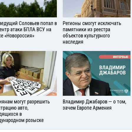
ведущий Соловьев попал в
Регионы смогут исключать
ентр атаки БПЛА ВСУ на
памятники из реестра
се «Новороссия»
объектов культурного
наследия
иянам могут разрешить
Владимир Джабаров — о том,
страцию авто,
зачем Европе Армения
дящихся в
ународном розыске