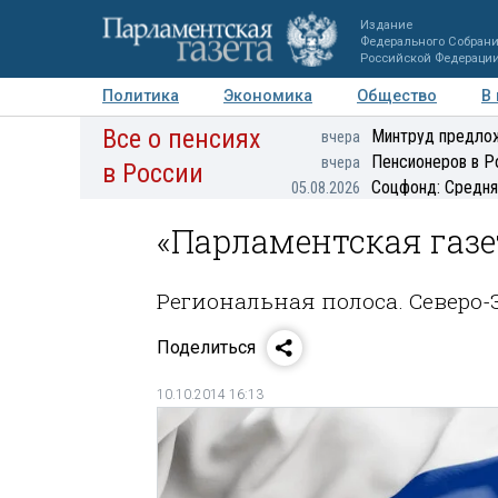
Издание
Федерального Собран
Российской Федераци
Политика
Экономика
Общество
В
Все о пенсиях
Фото
Авторы
Персоны
Мнения
Регионы
Минтруд предлож
вчера
Пенсионеров в Р
вчера
в России
Соцфонд: Средня
05.08.2026
«Парламентская газе
Региональная полоса. Северо-
Поделиться
10.10.2014 16:13