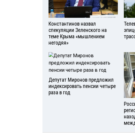
Константинов назвал
Теле
спекуляции Зеленского на
эпиц
теме Крыма «мышлением
трас
негодяя»
Депутат Миронов предложил
индексировать пенсии четыре
раза в год
Росс
реги
нахо
межд