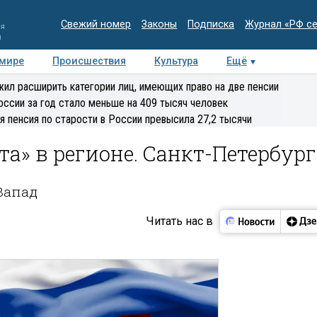
Свежий номер
Законы
Подписка
Журнал «РФ с
ия
и
 мире
Происшествия
Культура
Ещё
Медиацентр
Интервью
Колумнисты
Делова
ил расширить категории лиц, имеющих право на две пенсии
эксперт
оссии за год стало меньше на 409 тысяч человек
я пенсия по старости в России превысила 27,2 тысячи
та» в регионе. Санкт-Петербург
Запад
Читать нас в