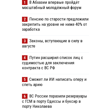
В Абхазии впервые пройдёт
1
масштабный молодёжный форум
Пенсию по старости предложили
2
закрепить на уровне не ниже 40% от
заработка
Законы, вступающие в силу в
3
августе
Путин расширил список лиц с
4
судимостью для заключения
контракта с ВС РФ
Сможет ли ИИ написать оперу и
5
спеть арию
ВС России поразили резервуары
6
с ГСМ в порту Одессы и буксир в
порту Николаева