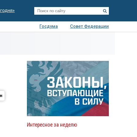
егодня»
Госдума
Совет Федерации
я
Авто
Недвижимость
Технологии
иза
Интересное за неделю