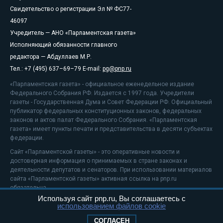
Свидетельство о регистрации Эл № ФС77-
46097
Учредитель — АНО «Парламентская газета»
Исполняющий обязанности главного
редактора — Абдуллаев М.Р.
Тел.: +7 (495) 637–69–79 E-mail:
pg@pnp.ru
«Парламентская газета» - официальное еженедельное издание
Федерального Собрания РФ. Издается с 1997 года. Учредители
газеты - Государственная Дума и Совет Федерации РФ. Официальный
публикатор федеральных конституционных законов, федеральных
законов и актов палат Федерального Собрания. «Парламентская
газета» имеет пункты печати и представительства в десяти субъектах
федерации.
Сайт «Парламентской газеты» - это оперативные новости и
достоверная информация о принимаемых в стране законах и
деятельности депутатов и сенаторов. При использовании материалов
сайта «Парламентской газеты» активная ссылка на pnp.ru
обязательна.
Используя сайт pnp.ru, Вы соглашаетесь с
На информационном ресурсе применяются
рекомендательные
использованием файлов cookie
технологии
Положение о защите персональных данных
СОГЛАСЕН