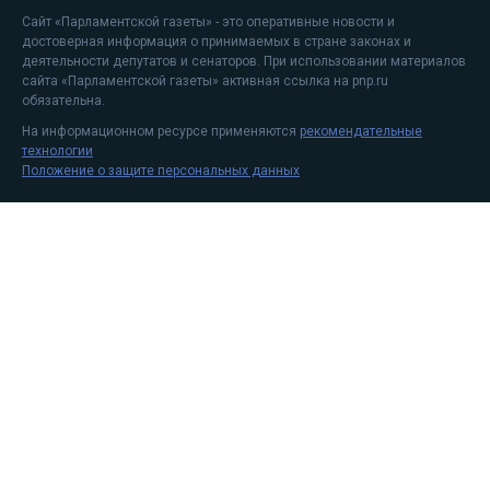
Сайт «Парламентской газеты» - это оперативные новости и
достоверная информация о принимаемых в стране законах и
деятельности депутатов и сенаторов. При использовании материалов
сайта «Парламентской газеты» активная ссылка на pnp.ru
обязательна.
На информационном ресурсе применяются
рекомендательные
технологии
Положение о защите персональных данных