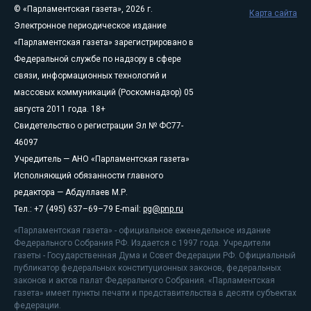
© «Парламентская газета», 2026 г.
Карта сайта
Электронное периодическое издание
«Парламентская газета» зарегистрировано в
Федеральной службе по надзору в сфере
связи, информационных технологий и
массовых коммуникаций (Роскомнадзор) 05
августа 2011 года. 18+
Свидетельство о регистрации Эл № ФС77-
46097
Учредитель — АНО «Парламентская газета»
Исполняющий обязанности главного
редактора — Абдуллаев М.Р.
Тел.: +7 (495) 637–69–79 E-mail:
pg@pnp.ru
«Парламентская газета» - официальное еженедельное издание
Федерального Собрания РФ. Издается с 1997 года. Учредители
газеты - Государственная Дума и Совет Федерации РФ. Официальный
публикатор федеральных конституционных законов, федеральных
законов и актов палат Федерального Собрания. «Парламентская
газета» имеет пункты печати и представительства в десяти субъектах
федерации.