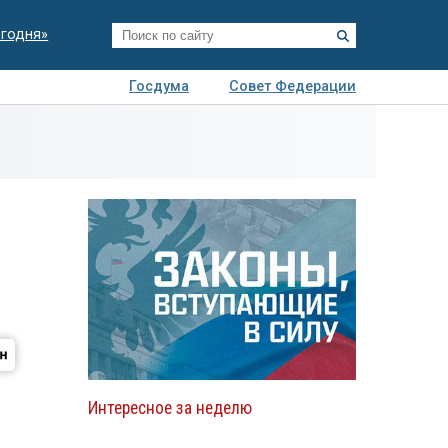
егодня»
Госдума
Совет Федерации
я
Авто
Недвижимость
Технологии
иза
Интересное за неделю