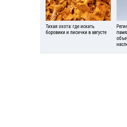
Тихая охота: где искать
Реги
боровики и лисички в августе
памя
объе
насл