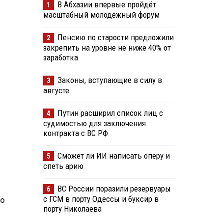
В Абхазии впервые пройдёт
1
масштабный молодёжный форум
Пенсию по старости предложили
2
закрепить на уровне не ниже 40% от
заработка
Законы, вступающие в силу в
3
августе
Путин расширил список лиц с
4
судимостью для заключения
контракта с ВС РФ
Сможет ли ИИ написать оперу и
5
спеть арию
ВС России поразили резервуары
6
с ГСМ в порту Одессы и буксир в
то
порту Николаева