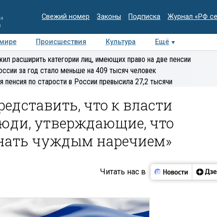
Свежий номер
Законы
Подписка
Журнал «РФ с
ия
и
 мире
Происшествия
Культура
Ещё
Медиацентр
Интервью
Колумнисты
Делова
ил расширить категории лиц, имеющих право на две пенсии
эксперт
оссии за год стало меньше на 409 тысяч человек
я пенсия по старости в России превысила 27,2 тысячи
едставить, что к власти
люди, утверждающие, что
нать чуждым наречием»
Читать нас в