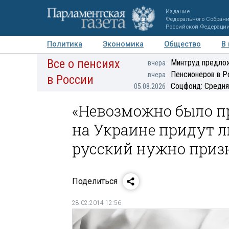
Издание
Федерального Собран
Российской Федераци
Политика
Экономика
Общество
В
Все о пенсиях
Фото
Авторы
Персоны
Мнения
Регионы
Минтруд предлож
вчера
Пенсионеров в Р
вчера
в России
Соцфонд: Средня
05.08.2026
«Невозможно было пр
на Украине придут 
русский нужно приз
Поделиться
28.02.2014 12:56