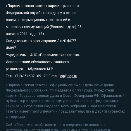
«Парламентская газета» зарегистрировано в
Федеральной службе по надзору в сфере
связи, информационных технологий и
массовых коммуникаций (Роскомнадзор) 05
августа 2011 года. 18+
Свидетельство о регистрации Эл № ФС77-
46097
Учредитель — АНО «Парламентская газета»
Исполняющий обязанности главного
редактора — Абдуллаев М.Р.
Тел.: +7 (495) 637–69–79 E-mail:
pg@pnp.ru
«Парламентская газета» - официальное еженедельное издание
Федерального Собрания РФ. Издается с 1997 года. Учредители
газеты - Государственная Дума и Совет Федерации РФ. Официальный
публикатор федеральных конституционных законов, федеральных
законов и актов палат Федерального Собрания. «Парламентская
газета» имеет пункты печати и представительства в десяти субъектах
федерации.
Сайт «Парламентской газеты» - это оперативные новости и
достоверная информация о принимаемых в стране законах и