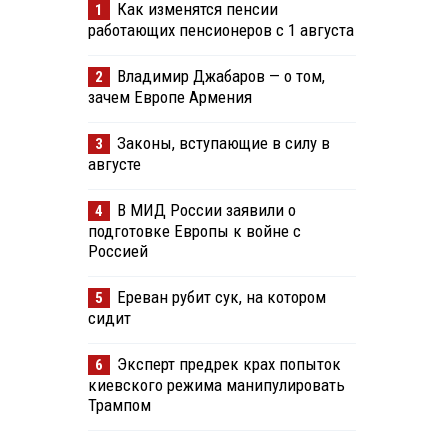
Как изменятся пенсии
1
работающих пенсионеров с 1 августа
Владимир Джабаров — о том,
2
зачем Европе Армения
Законы, вступающие в силу в
3
августе
В МИД России заявили о
4
подготовке Европы к войне с
Россией
Ереван рубит сук, на котором
5
сидит
Эксперт предрек крах попыток
6
киевского режима манипулировать
Трампом