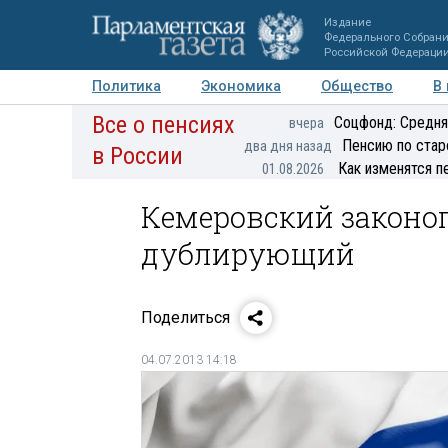
Издание
Федерального Собран
Российской Федераци
Политика
Экономика
Общество
В
Все о пенсиях
Фото
Авторы
Персоны
Мнения
Регионы
Соцфонд: Средня
вчера
Пенсию по стар
два дня назад
в России
Как изменятся п
01.08.2026
Кемеровский законо
дублирующий
Поделиться
04.07.2013 14:18