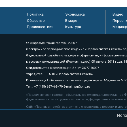
Политика
Экономика
Видео
Общество
В мире
Персон
Происшествия
Культура
Медиац
© «Парламентская газета», 2026 г.
Электронное периодическое издание «Парламентская газета» за
Федеральной службе по надзору в сфере связи, информационных
массовых коммуникаций (Роскомнадзор) 05 августа 2011 года. 1
Свидетельство о регистрации Эл № ФС77-46097
Учредитель — АНО «Парламентская газета»
Исполняющий обязанности главного редактора — Абдуллаев М.Р
Тел.: +7 (495) 637–69–79 E-mail:
pg@pnp.ru
«Парламентская газета» - официальное еженедельное издание Фе
федеральных конституционных законов, федеральных законов и а
Сайт «Парламентской газеты» - это оперативные новости и дост
«Парламентской газеты» активная ссылка на pnp.ru обязательна.
Испо
На информационном ресурсе применяются
рекомендательные т
Положение о защите персональных данных