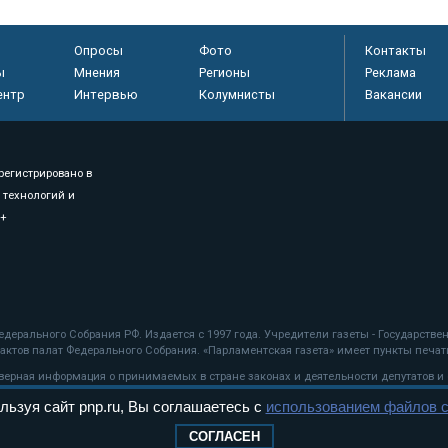
Опросы
Фото
Контакты
ы
Мнения
Регионы
Реклама
ентр
Интервью
Колумнисты
Вакансии
регистрировано в
 технологий и
8+
.
дерального Собрания РФ. Издается с 1997 года. Учредители газеты - Государств
ктов палат Федерального Собрания. «Парламентская газета» имеет пункты печати
оверная информация о принимаемых в стране законах и деятельности депутатов и
льзуя сайт pnp.ru, Вы соглашаетесь с
использованием файлов c
ехнологии
СОГЛАСЕН