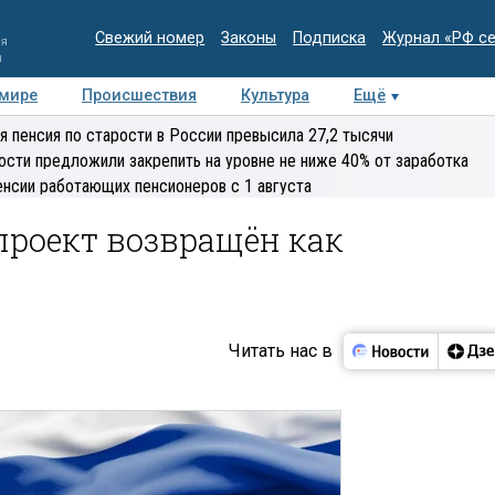
Свежий номер
Законы
Подписка
Журнал «РФ с
ия
и
 мире
Происшествия
Культура
Ещё
Медиацентр
Интервью
Колумнисты
Делова
я пенсия по старости в России превысила 27,2 тысячи
эксперт
ости предложили закрепить на уровне не ниже 40% от заработка
енсии работающих пенсионеров с 1 августа
проект возвращён как
Читать нас в