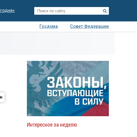
егодня»
Госдума
Совет Федерации
я
Авто
Недвижимость
Технологии
иза
Интересное за неделю