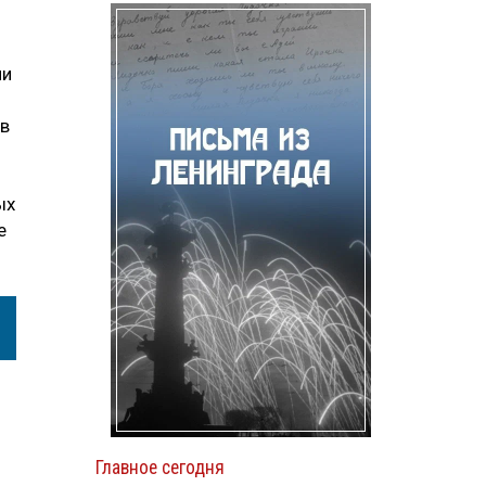
ии
ов
ых
е
Главное сегодня