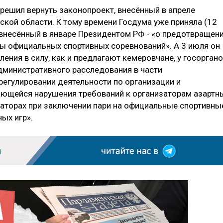
решил вернуть законопроект, внесённый в апреле
кой области. К тому времени Госдума уже приняла (12
 внесённый в январе Президентом РФ - «о предотвращен
ты официальных спортивных соревнований». А 3 июля он
ления в силу, как и предлагают кемеровчане, у госорган
дминистративного расследования в части
регулировании деятельности по организации и
сающейся нарушения требований к организаторам азартн
изаторах при заключении пари на официальные спортивны
ых игр».