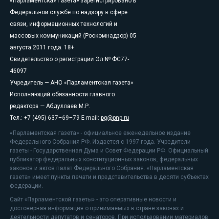
«Парламентская газета» зарегистрировано в
Федеральной службе по надзору в сфере
связи, информационных технологий и
массовых коммуникаций (Роскомнадзор) 05
августа 2011 года. 18+
Свидетельство о регистрации Эл № ФС77-
46097
Учредитель — АНО «Парламентская газета»
Исполняющий обязанности главного
редактора — Абдуллаев М.Р.
Тел.: +7 (495) 637–69–79 E-mail:
pg@pnp.ru
«Парламентская газета» - официальное еженедельное издание
Федерального Собрания РФ. Издается с 1997 года. Учредители
газеты - Государственная Дума и Совет Федерации РФ. Официальный
публикатор федеральных конституционных законов, федеральных
законов и актов палат Федерального Собрания. «Парламентская
газета» имеет пункты печати и представительства в десяти субъектах
федерации.
Сайт «Парламентской газеты» - это оперативные новости и
достоверная информация о принимаемых в стране законах и
деятельности депутатов и сенаторов. При использовании материалов