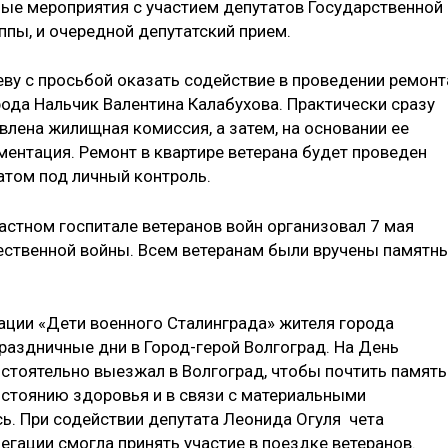
ые мероприятия с участием депутатов Государственной
ппы, и очередной депутатский прием.
еву с просьбой оказать содействие в проведении ремонт
рода Нальчик Валентина Калабухова. Практически сразу
лена жилищная комиссия, а затем, на основании ее
ментация. Ремонт в квартире ветерана будет проведен
татом под личный контроль.
астном госпитале ветеранов войн организовал 7 мая
ественной войны. Всем ветеранам были вручены памятн
ации «Дети военного Сталинграда» жителя города
раздничные дни в Город-герой Волгоград. На День
тоятельно выезжал в Волгоград, чтобы почтить память
остоянию здоровья и в связи с материальными
сь. При содействии депутата Леонида Огуля чета
егации смогла принять участие в поездке ветеранов.