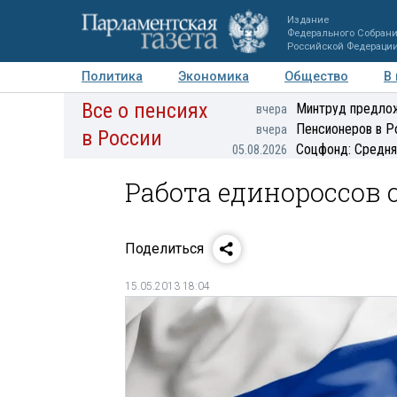
Издание
Федерального Собран
Российской Федераци
Политика
Экономика
Общество
В
Все о пенсиях
Фото
Авторы
Персоны
Мнения
Регионы
Минтруд предлож
вчера
Пенсионеров в Р
вчера
в России
Соцфонд: Средня
05.08.2026
Работа единороссов с
Поделиться
15.05.2013 18:04