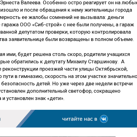
 Эрнеста Валеева. Особенно остро реагирует он на любы
оизошло и после обращения к нему жительницы города
ерность ее жалобы сомнений не вызывала: деньги
 гаража ООО «Сиб-строй» с нее были получены, а гараж
рованной депутатом проверки, которую контролировала
тва заявительнице были возвращены в полном объеме.
ая ими, будет решена столь скоро, родители учащихся
орые обратились к депутату Михаилу Старшинову. А
е реконструкции проезжей части улицы Октябрьской,
 пути в гимназию, скорость на этом участке значительн
 безопасность детей. Но уже через две недели встречи
установлен дополнительный светофор, сокращено
 и установлен знак «дети».