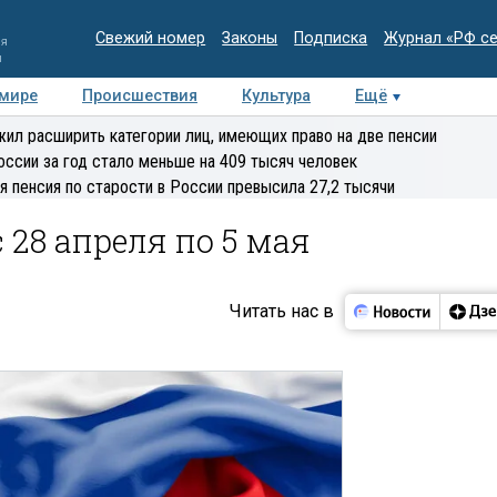
Свежий номер
Законы
Подписка
Журнал «РФ с
ия
и
 мире
Происшествия
Культура
Ещё
Медиацентр
Интервью
Колумнисты
Делова
ил расширить категории лиц, имеющих право на две пенсии
эксперт
оссии за год стало меньше на 409 тысяч человек
я пенсия по старости в России превысила 27,2 тысячи
 28 апреля по 5 мая
Читать нас в