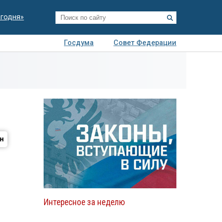
егодня»
Госдума
Совет Федерации
я
Авто
Недвижимость
Технологии
иза
Интересное за неделю