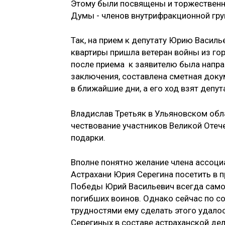
Этому были посвящены и торжественн
Думы - членов внутрифракционной гру
Так, на прием к депутату Юрию Василь
квартиры пришла ветеран войны из го
после приема к заявителю была направ
заключения, составлена сметная доку
в ближайшие дни, а его ход взят депу
Владислав Третьяк в Ульяновском обл
чествование участников Великой Отеч
подарки.
Вполне понятно желание члена ассоци
Астрахани Юрия Серегина посетить в п
Победы Юрий Васильевич всегда самос
погибших воинов. Однако сейчас по с
трудностями ему сделать этого удало
Серегиных в составе астраханской дел