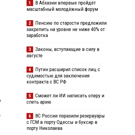
В Абхазии впервые пройдёт
1
масштабный молодёжный форум
Пенсию по старости предложили
2
закрепить на уровне не ниже 40% от
заработка
Законы, вступающие в силу в
3
августе
Путин расширил список лиц с
4
судимостью для заключения
контракта с ВС РФ
Сможет ли ИИ написать оперу и
5
е
спеть арию
в
ВС России поразили резервуары
6
с ГСМ в порту Одессы и буксир в
порту Николаева