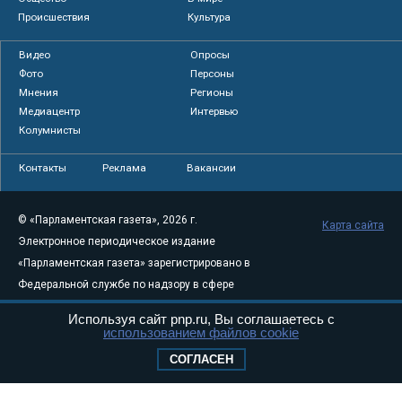
Происшествия
Культура
Видео
Опросы
Фото
Персоны
Мнения
Регионы
Медиацентр
Интервью
Колумнисты
Контакты
Реклама
Вакансии
© «Парламентская газета», 2026 г.
Карта сайта
Электронное периодическое издание
«Парламентская газета» зарегистрировано в
Федеральной службе по надзору в сфере
связи, информационных технологий и
Используя сайт pnp.ru, Вы соглашаетесь с
массовых коммуникаций (Роскомнадзор) 05
использованием файлов cookie
августа 2011 года. 18+
СОГЛАСЕН
Свидетельство о регистрации Эл № ФС77-
46097