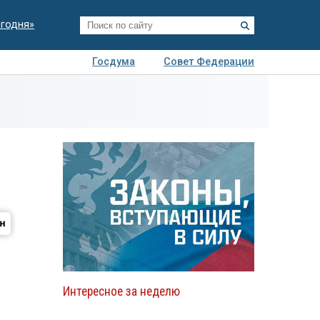
егодня»
Госдума
Совет Федерации
я
Авто
Недвижимость
Технологии
иза
Интересное за неделю