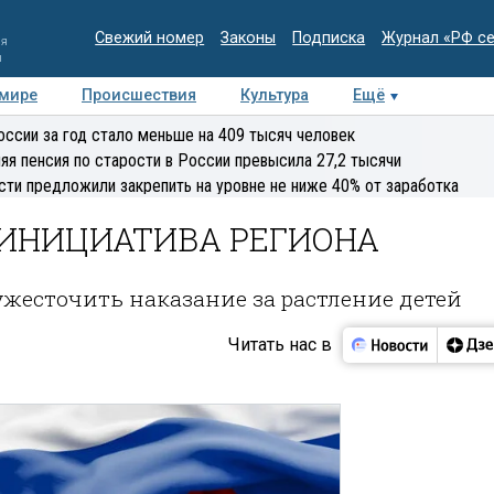
Свежий номер
Законы
Подписка
Журнал «РФ с
ия
и
 мире
Происшествия
Культура
Ещё
Медиацентр
Интервью
Колумнисты
Делова
оссии за год стало меньше на 409 тысяч человек
эксперт
яя пенсия по старости в России превысила 27,2 тысячи
сти предложили закрепить на уровне не ниже 40% от заработка
ИНИЦИАТИВА РЕГИОНА
ужесточить наказание за растление детей
Читать нас в