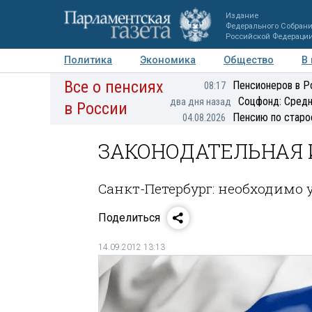
Издание
Федерального Собран
Российской Федераци
Политика
Экономика
Общество
В
Все о пенсиях
Фото
Авторы
Персоны
Мнения
Регионы
Пенсионеров в Р
08:17
Соцфонд: Средн
два дня назад
в России
Пенсию по старо
04.08.2026
ЗАКОНОДАТЕЛЬНАЯ 
Санкт-Петербург: необходимо 
Поделиться
14.09.2012 13:13