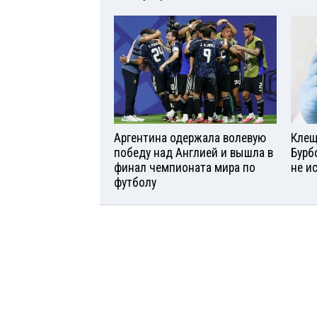
Аргентина одержала волевую
Клещ
победу над Англией и вышла в
Бурб
финал чемпионата мира по
не и
футболу