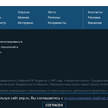
Опросы
Фото
Контакты
ы
Мнения
Регионы
Реклама
ентр
Интервью
Колумнисты
Вакансии
регистрировано в
 технологий и
8+
.
дерального Собрания РФ. Издается с 1997 года. Учредители газеты - Государств
ктов палат Федерального Собрания. «Парламентская газета» имеет пункты печати
оверная информация о принимаемых в стране законах и деятельности депутатов и
льзуя сайт pnp.ru, Вы соглашаетесь с
использованием файлов c
ехнологии
СОГЛАСЕН