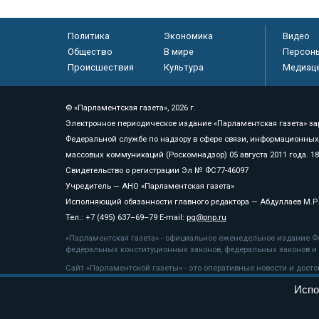
Политика
Экономика
Видео
Общество
В мире
Персон
Происшествия
Культура
Медиац
© «Парламентская газета», 2026 г.
Электронное периодическое издание «Парламентская газета» за
Федеральной службе по надзору в сфере связи, информационных
массовых коммуникаций (Роскомнадзор) 05 августа 2011 года. 1
Свидетельство о регистрации Эл № ФС77-46097
Учредитель — АНО «Парламентская газета»
Исполняющий обязанности главного редактора — Абдуллаев М.Р
Тел.: +7 (495) 637–69–79 E-mail:
pg@pnp.ru
«Парламентская газета» - официальное еженедельное издание Фе
федеральных конституционных законов, федеральных законов и а
Сайт «Парламентской газеты» - это оперативные новости и дост
«Парламентской газеты» активная ссылка на pnp.ru обязательна.
Испо
На информационном ресурсе применяются
рекомендательные т
Положение о защите персональных данных