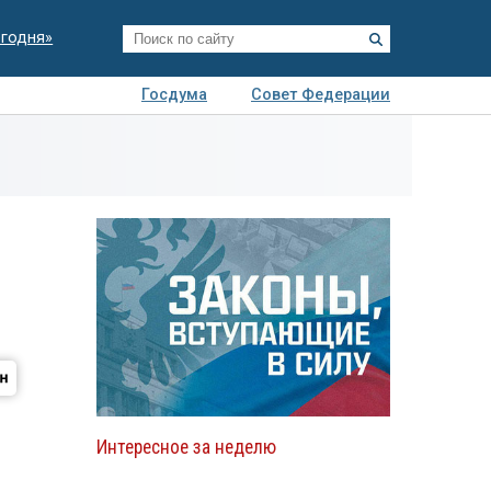
егодня»
Госдума
Совет Федерации
я
Авто
Недвижимость
Технологии
иза
Интересное за неделю