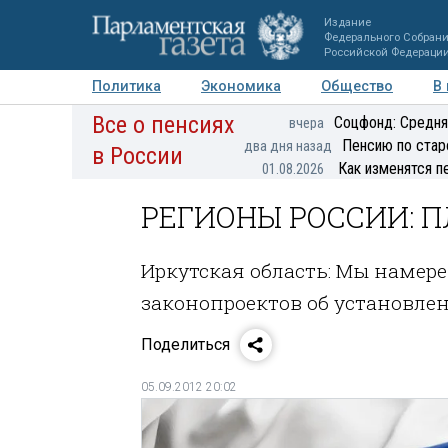
Издание
Федерального Собран
Российской Федераци
Политика
Экономика
Общество
В
Все о пенсиях
Фото
Авторы
Персоны
Мнения
Регионы
Соцфонд: Средня
вчера
Пенсию по стар
два дня назад
в России
Как изменятся п
01.08.2026
РЕГИОНЫ РОССИИ: 
Иркутская область: Мы намер
законопроектов об установле
Поделиться
05.09.2012 20:02