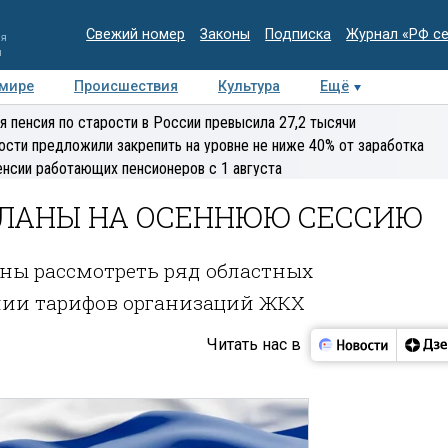
Свежий номер
Законы
Подписка
Журнал «РФ с
ия
и
 мире
Происшествия
Культура
Ещё
Медиацентр
Интервью
Колумнисты
Делова
я пенсия по старости в России превысила 27,2 тысячи
эксперт
ости предложили закрепить на уровне не ниже 40% от заработка
енсии работающих пенсионеров с 1 августа
ПЛАНЫ НА ОСЕННЮЮ СЕССИЮ
ены рассмотреть ряд областных
нии тарифов организаций ЖКХ
Читать нас в