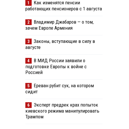
Как изменятся пенсии
1
работающих пенсионеров с 1 августа
Владимир Джабаров — о том,
2
зачем Европе Армения
Законы, вступающие в силу в
3
августе
В МИД России заявили о
4
подготовке Европы к войне с
Россией
Ереван рубит сук, на котором
5
сидит
Эксперт предрек крах попыток
6
киевского режима манипулировать
Трампом