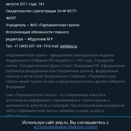
августа 2011 года. 18+
Свидетельство о регистрации Эл № ФС77-
46097
Учредитель — АНО «Парламентская газета»
Исполняющий обязанности главного
редактора — Абдуллаев М.Р.
Тел.: +7 (495) 637–69–79 E-mail:
pg@pnp.ru
«Парламентская газета» - официальное еженедельное издание
Федерального Собрания РФ. Издается с 1997 года. Учредители
газеты - Государственная Дума и Совет Федерации РФ. Официальный
публикатор федеральных конституционных законов, федеральных
законов и актов палат Федерального Собрания. «Парламентская
газета» имеет пункты печати и представительства в десяти субъектах
федерации.
Сайт «Парламентской газеты» - это оперативные новости и
достоверная информация о принимаемых в стране законах и
деятельности депутатов и сенаторов. При использовании материалов
сайта «Парламентской газеты» активная ссылка на pnp.ru
обязательна.
Используя сайт pnp.ru, Вы соглашаетесь с
На информационном ресурсе применяются
рекомендательные
использованием файлов cookie
технологии