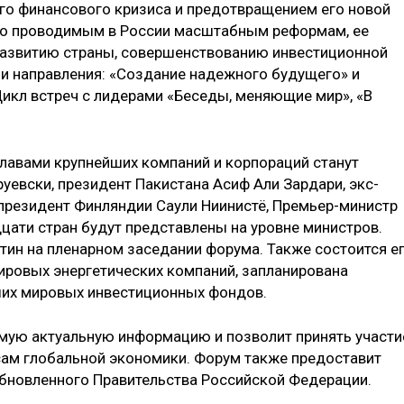
го финансового кризиса и предотвращением его новой
но проводимым в России масштабным реформам, ее
развитию страны, совершенствованию инвестиционной
и направления: «Создание надежного будущего» и
Цикл встреч с лидерами «Беседы, меняющие мир», «В
главами крупнейших компаний и корпораций станут
уевски, президент Пакистана Асиф Али Зардари, экс-
президент Финляндии Саули Ниинистё, Премьер-министр
цати стран будут представлены на уровне министров.
ин на пленарном заседании форума. Также состоится е
ировых энергетических компаний, запланирована
ших мировых инвестиционных фондов.
мую актуальную информацию и позволит принять участи
сам глобальной экономики. Форум также предоставит
бновленного Правительства Российской Федерации.