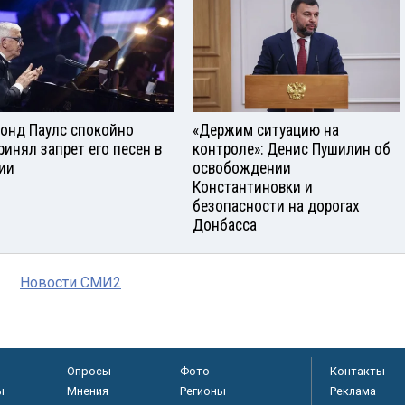
онд Паулс спокойно
«Держим ситуацию на
ринял запрет его песен в
контроле»: Денис Пушилин об
ии
освобождении
Константиновки и
безопасности на дорогах
Донбасса
Новости СМИ2
Опросы
Фото
Контакты
ы
Мнения
Регионы
Реклама