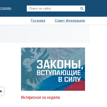
егодня»
Госдума
Совет Федерации
я
Авто
Недвижимость
Технологии
иза
Интересное за неделю