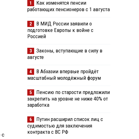
Как изменятся пенсии
1
работающих пенсионеров с 1 августа
В МИД России заявили о
2
подготовке Европы к войне с
Россией
Законы, вступающие в силу в
3
августе
В Абхазии впервые пройдёт
4
масштабный молодёжный форум
Пенсию по старости предложили
5
закрепить на уровне не ниже 40% от
заработка
Путин расширил список лиц с
6
судимостью для заключения
контракта с ВС РФ
 с