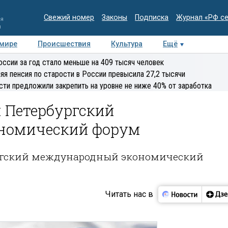
Свежий номер
Законы
Подписка
Журнал «РФ с
ия
и
 мире
Происшествия
Культура
Ещё
Медиацентр
Интервью
Колумнисты
Делова
оссии за год стало меньше на 409 тысяч человек
эксперт
яя пенсия по старости в России превысила 27,2 тысячи
сти предложили закрепить на уровне не ниже 40% от заработка
 Петербургский
номический форум
ургский международный экономический
Читать нас в