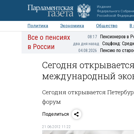
Издание
Федерального Собран
Российской Федераци
Политика
Экономика
Общество
В
Все о пенсиях
Фото
Авторы
Персоны
Мнения
Регионы
Пенсионеров в Р
08:17
Соцфонд: Средн
два дня назад
в России
Пенсию по старо
04.08.2026
Сегодня открывается
международный эко
Сегодня открывается Петерб
форум
Поделиться
21.06.2012 11:22