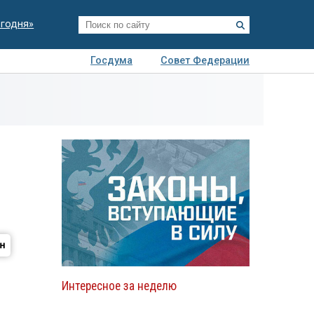
егодня»
Госдума
Совет Федерации
я
Авто
Недвижимость
Технологии
иза
Интересное за неделю