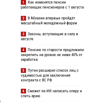
Как изменятся пенсии
1
работающих пенсионеров с 1 августа
В Абхазии впервые пройдёт
2
масштабный молодёжный форум
Законы, вступающие в силу в
3
августе
Пенсию по старости предложили
4
закрепить на уровне не ниже 40% от
заработка
Путин расширил список лиц с
5
судимостью для заключения
контракта с ВС РФ
Сможет ли ИИ написать оперу и
6
спеть арию
.