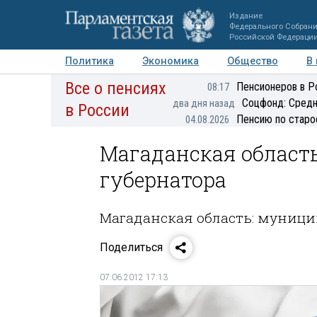
Издание
Федерального Собран
Российской Федераци
Политика
Экономика
Общество
В
Все о пенсиях
Фото
Авторы
Персоны
Мнения
Регионы
Пенсионеров в Р
08:17
Соцфонд: Средн
два дня назад
в России
Пенсию по старо
04.08.2026
Магаданская област
губернатора
Магаданская область: муници
Поделиться
07.06.2012 17:13