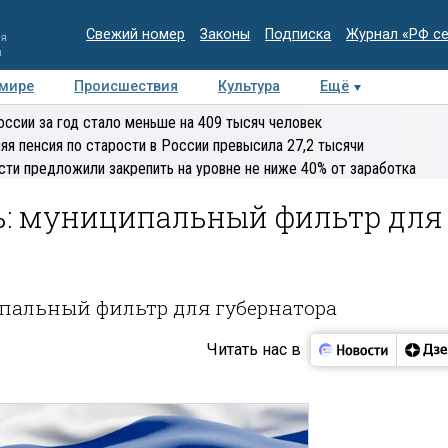
Свежий номер
Законы
Подписка
Журнал «РФ с
ия
и
 мире
Происшествия
Культура
Ещё
Медиацентр
Интервью
Колумнисты
Делова
оссии за год стало меньше на 409 тысяч человек
эксперт
яя пенсия по старости в России превысила 27,2 тысячи
сти предложили закрепить на уровне не ниже 40% от заработка
ь: муниципальный фильтр для
пальный фильтр для губернатора
Читать нас в